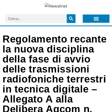
LISTA NEWSLETTER E CIRCOLARI SIT
ARCHIVIO S.I.T.
Regolamento recante
la nuova disciplina
della fase di avvio
delle trasmissioni
radiofoniche terrestri
in tecnica digitale –
Allegato A alla
Delibera Agcom n.