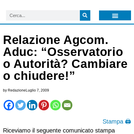
LISTA NEWSLETTER E CIRCOLARI SIT
ARCHIVIO S.I.T.
Relazione Agcom.
Aduc: “Osservatorio
o Autorità? Cambiare
o chiudere!”
by
Redazione
Luglio 7, 2009
Stampa 🖨
Riceviamo il seguente comunicato stampa