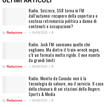
ULTIMI ARTICOLI
Radio. Svizzera, SSR torna in FM
dall’autunno: recupero della copertura o
costosa retromarcia politica a danno di
contenuti e occupazione?
by
Redazione
06/08/2026
0
Radio. Jack FM: suoniamo quello che
vogliamo. Ma dietro il train-wreck segue,
c’è un formato molto rigido. E non esente
da grandi limiti
by
Redazione
06/08/2026
0
Radio. Monito da Canada: non è la
tecnologia da salvare, ma il servizio. Il caso
della chiusura di sei stazioni della Rogers
Sports & Media
by
Redazione
06/08/2026
0