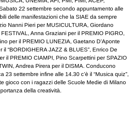
SOMUSICA, UNEMIA, AFI, PMI, FIMI, ACEP,
bato 22 settembre secondo appuntamento alle
ili delle manifestazioni che la SIAE da sempre
: Ezio Nanni Pieri per MUSICULTURA, Giordano
LLA FESTIVAL, Anna Graziani per il PREMIO PIGRO,
rtino per il PREMIO LUNEZIA, Gaetano D’Aponte
r il “BORDIGHERA JAZZ & BLUES”, Enrico De
er il PREMIO CIAMPI, Pino Scarpettini per SPAZIO
IN, Andrea Pirera per il DISMA. Conducono
a 23 settembre infine alle 14.30 c’è il “Musica quiz”,
e gioco con i ragazzi delle Scuole Medie di Milano
mportanza della creatività.