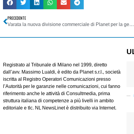
PRECEDENTE
Varata la nuova divisione commerciale di Planet per la gestione degli spazi pubblicitari di NL e delle convenzioni e degli eventi speciali di Consultmedia
U
Registrato al Tribunale di Milano nel 1999, diretto
dall’avv. Massimo Lualdi, è edito da Planet s.r.l., società
iscritta al Registro Operatori Comunicazioni presso
l’Autorità per le garanzie nelle comunicazioni, cui fanno
riferimento anche le attività di Consultmedia, prima
struttura italiana di competenze a più livelli in ambito
editoriale e tlc. NL NewsLinet è distribuito via Internet.