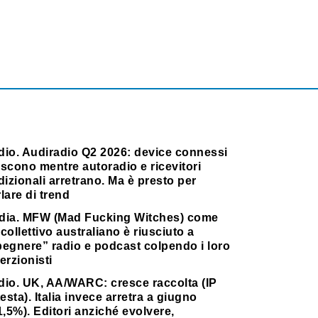
dio. Audiradio Q2 2026: device connessi
scono mentre autoradio e ricevitori
dizionali arretrano. Ma è presto per
lare di trend
dia. MFW (Mad Fucking Witches) come
collettivo australiano è riusciuto a
pegnere” radio e podcast colpendo i loro
erzionisti
dio. UK, AA/WARC: cresce raccolta (IP
testa). Italia invece arretra a giugno
1,5%). Editori anziché evolvere,