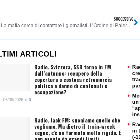
SUCCESSIVO
La mafia cerca di contattare i giornalisti. L’Ordine di Palermo chiede agli iscritti una dichiarazione di non appartenenza
LTIMI ARTICOLI
Radio. Svizzera, SSR torna in FM
Ra
dall’autunno: recupero della
cre
copertura o costosa retromarcia
tra
politica a danno di contenuti e
par
occupazione?
Me
06/08/2026
0
un 
“s
ins
Radio. Jack FM: suoniamo quello che
Ra
vogliamo. Ma dietro il train-wreck
in 
segue, c’è un formato molto rigido. E
(-1
non esente da grandi limiti