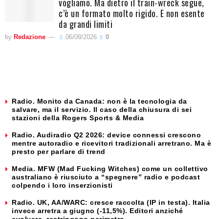
vogliamo. Ma dietro il train-wreck segue,
c’è un formato molto rigido. E non esente
da grandi limiti
by
Redazione
06/08/2026
0
Radio. Monito da Canada: non è la tecnologia da
salvare, ma il servizio. Il caso della chiusura di sei
stazioni della Rogers Sports & Media
Radio. Audiradio Q2 2026: device connessi crescono
mentre autoradio e ricevitori tradizionali arretrano. Ma è
presto per parlare di trend
Media. MFW (Mad Fucking Witches) come un collettivo
australiano è riusciuto a “spegnere” radio e podcast
colpendo i loro inserzionisti
Radio. UK, AA/WARC: cresce raccolta (IP in testa). Italia
invece arretra a giugno (-11,5%). Editori anziché