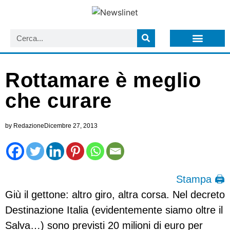
LISTA NEWSLETTER E CIRCOLARI SIT
ARCHIVIO S.I.T.
Rottamare è meglio
che curare
by
Redazione
Dicembre 27, 2013
Stampa 🖨
Giù il gettone: altro giro, altra corsa. Nel decreto
Destinazione Italia (evidentemente siamo oltre il
Salva…) sono previsti 20 milioni di euro per