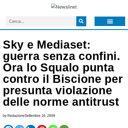
LISTA NEWSLETTER E CIRCOLARI SIT
ARCHIVIO S.I.T.
Sky e Mediaset:
guerra senza confini.
Ora lo Squalo punta
contro il Biscione per
presunta violazione
delle norme antitrust
by
Redazione
Settembre 16, 2009