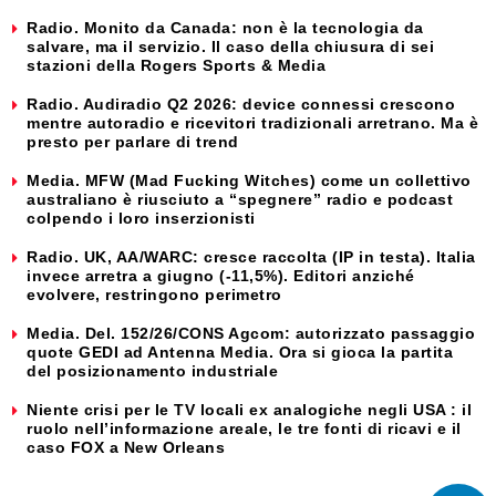
Radio. Monito da Canada: non è la tecnologia da
salvare, ma il servizio. Il caso della chiusura di sei
stazioni della Rogers Sports & Media
Radio. Audiradio Q2 2026: device connessi crescono
mentre autoradio e ricevitori tradizionali arretrano. Ma è
presto per parlare di trend
Media. MFW (Mad Fucking Witches) come un collettivo
australiano è riusciuto a “spegnere” radio e podcast
colpendo i loro inserzionisti
Radio. UK, AA/WARC: cresce raccolta (IP in testa). Italia
invece arretra a giugno (-11,5%). Editori anziché
evolvere, restringono perimetro
Media. Del. 152/26/CONS Agcom: autorizzato passaggio
quote GEDI ad Antenna Media. Ora si gioca la partita
del posizionamento industriale
Niente crisi per le TV locali ex analogiche negli USA : il
ruolo nell’informazione areale, le tre fonti di ricavi e il
caso FOX a New Orleans