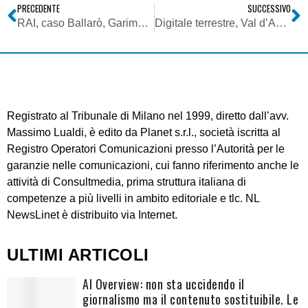
PRECEDENTE
SUCCESSIVO
RAI, caso Ballarò, Garimberti: diritto di critica a nostro operato è legittimo; delegittimazione sistematica e insulto no. Marano: nessun mancato ricavo per spostamento trasmissione
Digitale terrestre, Val d’Aosta: domani lo switch-off nella Valtournenche
Registrato al Tribunale di Milano nel 1999, diretto dall’avv.
Massimo Lualdi, è edito da Planet s.r.l., società iscritta al
Registro Operatori Comunicazioni presso l’Autorità per le
garanzie nelle comunicazioni, cui fanno riferimento anche le
attività di Consultmedia, prima struttura italiana di
competenze a più livelli in ambito editoriale e tlc. NL
NewsLinet è distribuito via Internet.
ULTIMI ARTICOLI
AI Overview: non sta uccidendo il
giornalismo ma il contenuto sostituibile. Le