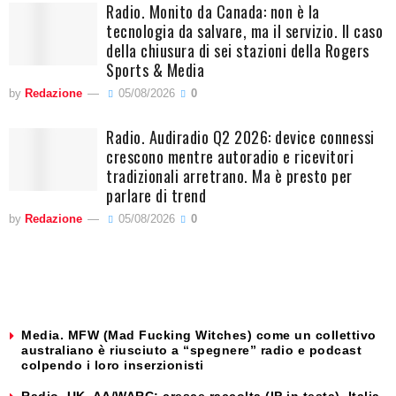
Radio. Monito da Canada: non è la
tecnologia da salvare, ma il servizio. Il caso
della chiusura di sei stazioni della Rogers
Sports & Media
by
Redazione
05/08/2026
0
Radio. Audiradio Q2 2026: device connessi
crescono mentre autoradio e ricevitori
tradizionali arretrano. Ma è presto per
parlare di trend
by
Redazione
05/08/2026
0
Media. MFW (Mad Fucking Witches) come un collettivo
australiano è riusciuto a “spegnere” radio e podcast
colpendo i loro inserzionisti
Radio. UK, AA/WARC: cresce raccolta (IP in testa). Italia