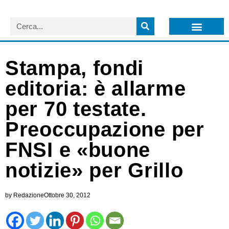
LISTA NEWSLETTER E CIRCOLARI SIT
ARCHIVIO S.I.T.
Stampa, fondi
editoria: è allarme
per 70 testate.
Preoccupazione per
FNSI e «buone
notizie» per Grillo
by
Redazione
Ottobre 30, 2012