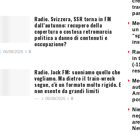
cre
tra
par
Radio. Svizzera, SSR torna in FM
Me
dall’autunno: recupero della
un 
copertura o costosa retromarcia
“s
politica a danno di contenuti e
ins
occupazione?
06/08/2026
0
Ra
in 
(-1
Radio. Jack FM: suoniamo quello che
re
vogliamo. Ma dietro il train-wreck
Me
segue, c’è un formato molto rigido. E
au
non esente da grandi limiti
Ant
06/08/2026
0
po
Nie
neg
are
Ne