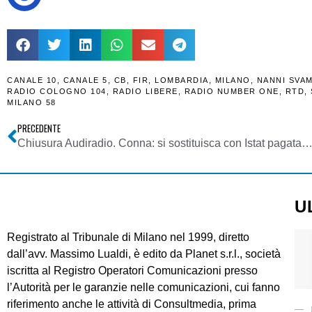
CANALE 10
,
CANALE 5
,
CB
,
FIR
,
LOMBARDIA
,
MILANO
,
NANNI SVAM
RADIO COLOGNO 104
,
RADIO LIBERE
,
RADIO NUMBER ONE
,
RTD
,
MILANO 58
PRECEDENTE
Chiusura Audiradio. Conna: si sostituisca con Istat pagata con parte contributo Agcom. Basta a “odiosi favoritismi giocati dietro l
U
Registrato al Tribunale di Milano nel 1999, diretto
dall’avv. Massimo Lualdi, è edito da Planet s.r.l., società
iscritta al Registro Operatori Comunicazioni presso
l’Autorità per le garanzie nelle comunicazioni, cui fanno
riferimento anche le attività di Consultmedia, prima