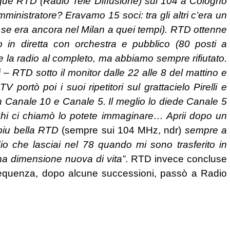
que RTD (Radio Tele Diffusione) sui 104 a Cologno
inistratore? Eravamo 15 soci: tra gli altri c’era un
do se era ancora nel Milan a quei tempi). RTD ottenne
 in diretta con orchestra e pubblico (80 posti a
 la radio al completo, ma abbiamo sempre rifiutato.
i – RTD sotto il monitor dalle 22 alle 8 del mattino e
 portò poi i suoi ripetitori sul grattacielo Pirelli e
n Canale 10 e Canale 5. Il meglio lo diede Canale 5
 Chi ci chiamò lo potete immaginare… Aprii dopo un
piu bella RTD
(sempre sui 104 MHz, ndr)
sempre a
 che lasciai nel 78 quando mi sono trasferito in
na dimensione nuova di vita”
. RTD invece concluse
frequenza, dopo alcune successioni, passò a Radio