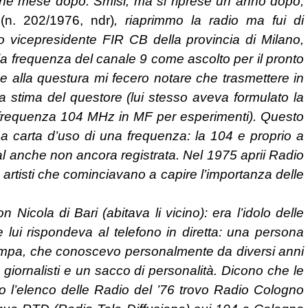
alche mese dopo. Smisi, ma si riprese un anno dopo,
e
(n. 202/1976, ndr)
, riaprimmo la radio ma fui di
o vicepresidente FIR CB della provincia di Milano,
lla frequenza del canale 9 come ascolto per il pronto
e alla questura mi fecero notare che trasmettere in
 stima del questore (lui stesso aveva formulato la
 frequenza 104 MHz in MF per esperimenti). Questo
ma carta d’uso di una frequenza: la 104 e proprio a
l anche non ancora registrata. Nel 1975 aprii Radio
rtisti che cominciavano a capire l’importanza delle
icola di Bari (abitava li vicino): era l’idolo delle
e lui rispondeva al telefono in diretta: una persona
pa, che conoscevo personalmente da diversi anni
, giornalisti e un sacco di personalità. Dicono che le
 l’elenco delle Radio del ’76 trovo Radio Cologno