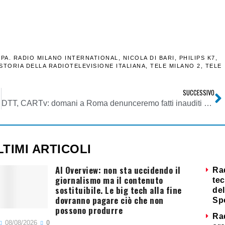
PA. RADIO MILANO INTERNATIONAL
,
NICOLA DI BARI
,
PHILIPS K7
,
STORIA DELLA RADIOTELEVISIONE ITALIANA
,
TELE MILANO 2
,
TELE
SUCCESSIVO
e quinte”
DTT, CARTv: domani a Roma denunceremo fatti inauditi a danno delle tv locali e sveleremo il piano segreto per la loro chiusra
LTIMI ARTICOLI
AI Overview: non sta uccidendo il
Ra
giornalismo ma il contenuto
tec
sostituibile. Le big tech alla fine
del
dovranno pagare ciò che non
Sp
possono produrre
Ra
08/08/2026
0