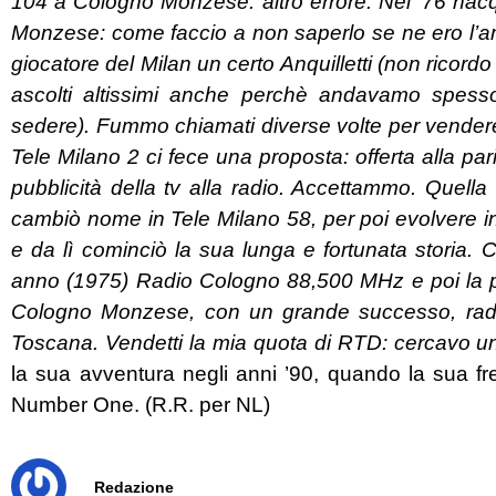
104 a Cologno Monzese: altro errore.
Nel ’76 nac
Monzese: come faccio a non saperlo se ne ero l’amm
giocatore del Milan un certo Anquilletti (non ricor
ascolti altissimi anche perchè andavamo spesso
sedere). Fummo chiamati diverse volte per vendere
Tele Milano 2 ci fece una proposta: offerta alla par
pubblicità della tv alla radio. Accettammo. Quella TV
cambiò nome in Tele Milano 58, per poi evolvere i
e da lì cominciò la sua lunga e fortunata storia.
anno (1975) Radio Cologno 88,500 MHz e poi la 
Cologno Monzese, con un grande successo, radio
Toscana. Vendetti la mia quota di RTD: cercavo u
la sua avventura negli anni ’90, quando la sua 
Number One. (R.R. per NL)
Redazione