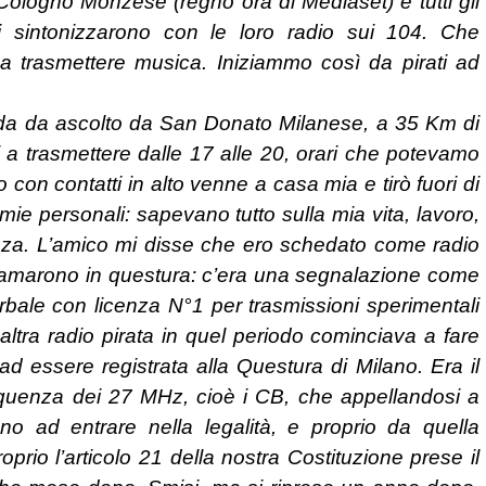
Cologno Monzese (regno ora di Mediaset) e tutti gli
i sintonizzarono con le loro radio sui 104. Che
 a trasmettere musica. Iniziammo così da pirati ad
heda da ascolto da San Donato Milanese, a 35 Km di
a trasmettere dalle 17 alle 20, orari che potevamo
 con contatti in alto venne a casa mia e tirò fuori di
mie personali: sapevano tutto sulla mia vita, lavoro,
nza. L’amico mi disse che ero schedato come radio
hiamarono in questura: c’era una segnalazione come
erbale con licenza N°1 per trasmissioni sperimentali
altra radio pirata in quel periodo cominciava a fare
d essere registrata alla Questura di Milano. Era il
requenza dei 27 MHz, cioè i CB, che appellandosi a
no ad entrare nella legalità, e proprio da quella
rio l’articolo 21 della nostra Costituzione prese il