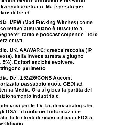
scono mentre autoradio e ricevitori
dizionali arretrano. Ma è presto per
lare di trend
dia. MFW (Mad Fucking Witches) come
collettivo australiano è riusciuto a
pegnere” radio e podcast colpendo i loro
erzionisti
dio. UK, AA/WARC: cresce raccolta (IP
testa). Italia invece arretra a giugno
1,5%). Editori anziché evolvere,
stringono perimetro
dia. Del. 152/26/CONS Agcom:
torizzato passaggio quote GEDI ad
enna Media. Ora si gioca la partita del
sizionamento industriale
nte crisi per le TV locali ex analogiche
li USA : il ruolo nell’informazione
ale, le tre fonti di ricavi e il caso FOX a
w Orleans