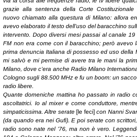
via la corsa alle frequenze radio, le tv libere qu
grazie alla sentenza della Corte Costituzional
nuovo chiamato alla questura di Milano: allora er
avevo elaborato il testo dell’uso del baracchino su
intervento. Dopo diversi mesi passai al canale 19 
FM non era come con il baracchino; però avevo la
prima denuncia Italiana di possesso ed uso della
mi salvò e mi permise di avere tra le mani la pri
Milano, dove c’era anche Radio Milano Internationa
Cologno sugli 88.500 MHz e fu un boom: un sacco a
radio libere.
Quante domeniche mattina ho passato in radio con N
ascoltatrici. Io al mixer e come conduttore, mentr
simpaticissima. Altre serate
[le feci]
con Nanni Svam
(da quando era nei Gufi). E poi serate con scrittori
radio sono nate nel ’76, ma non è vero. Leggendo