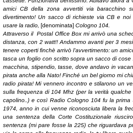
cassette. Funzionava benissimo. Abitavo allora a 
amici CB della zona avvertiti via baracchino s
divertimento! Un sacco di richieste via CB e noi
usare la radio,
[denominata]
Cologno 104.
Attraverso il Postal Office Box mi arrivò una sc
distanza, con 2 watt!! Andammo avanti per 3 mesi 
tenere coperti finchè arrivò l’avvertimento: un amico
tasca un foglio con scritto sopra un sacco di cose 
macchina, stipendio, tasse, dove andavo in vaca
pirata anche alla Nato! Finché un bel giorno mi c
radio pirata! Mi vennero incontro e stilarono un v
sulla frequenza di 104 Mhz (per la verità qualche 
capolino..) e così Radio Cologno 104 fu la prima a
1974, anno in cui venne riconosciuta libera la f
una sentenza della Corte Costituzionale riusciro
sentenza (mi pare fosse la 225) che riguardava prop