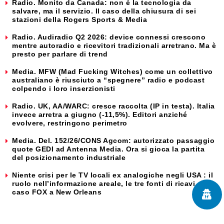
Radio. Monito da Canada: non è la tecnologia da
salvare, ma il servizio. Il caso della chiusura di sei
stazioni della Rogers Sports & Media
Radio. Audiradio Q2 2026: device connessi crescono
mentre autoradio e ricevitori tradizionali arretrano. Ma è
presto per parlare di trend
Media. MFW (Mad Fucking Witches) come un collettivo
australiano è riusciuto a “spegnere” radio e podcast
colpendo i loro inserzionisti
Radio. UK, AA/WARC: cresce raccolta (IP in testa). Italia
invece arretra a giugno (-11,5%). Editori anziché
evolvere, restringono perimetro
Media. Del. 152/26/CONS Agcom: autorizzato passaggio
quote GEDI ad Antenna Media. Ora si gioca la partita
del posizionamento industriale
Niente crisi per le TV locali ex analogiche negli USA : il
ruolo nell’informazione areale, le tre fonti di ricavi e il
caso FOX a New Orleans