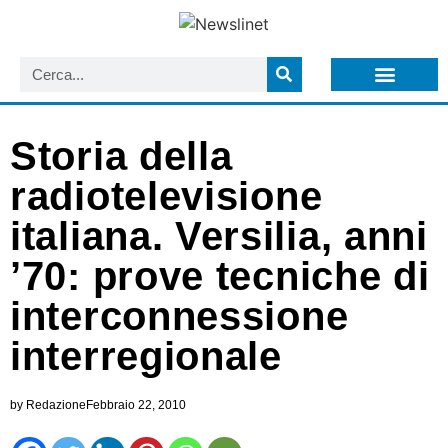
LISTA NEWSLETTER E CIRCOLARI SIT
ARCHIVIO S.I.T.
Storia della
radiotelevisione
italiana. Versilia, anni
’70: prove tecniche di
interconnessione
interregionale
by
Redazione
Febbraio 22, 2010