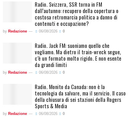
Radio. Svizzera, SSR torna in FM
dall’autunno: recupero della copertura o
costosa retromarcia politica a danno di
contenuti e occupazione?
by
Redazione
06/08/2026
0
Radio. Jack FM: suoniamo quello che
vogliamo. Ma dietro il train-wreck segue,
c’è un formato molto rigido. E non esente
da grandi limiti
by
Redazione
06/08/2026
0
Radio. Monito da Canada: non è la
tecnologia da salvare, ma il servizio. Il caso
della chiusura di sei stazioni della Rogers
Sports & Media
by
Redazione
06/08/2026
0