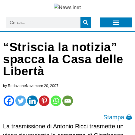
LISTA NEWSLETTER E CIRCOLARI SIT
ARCHIVIO S.I.T.
“Striscia la notizia”
spacca la Casa delle
Libertà
by
Redazione
Novembre 20, 2007
Stampa 🖨
La trasmissione di Antonio Ricci trasmette un