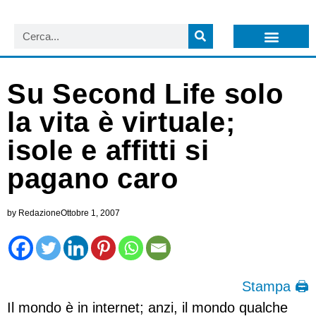
LISTA NEWSLETTER E CIRCOLARI SIT
ARCHIVIO S.I.T.
Su Second Life solo
la vita è virtuale;
isole e affitti si
pagano caro
by
Redazione
Ottobre 1, 2007
Stampa 🖨
Il mondo è in internet; anzi, il mondo qualche