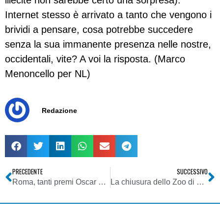
illecite non sarebbe certo una sorpresa).
Internet stesso è arrivato a tanto che vengono i
brividi a pensare, cosa potrebbe succedere
senza la sua immanente presenza nelle nostre,
occidentali, vite? A voi la risposta. (Marco
Menoncello per NL)
Redazione
PRECEDENTE
SUCCESSIVO
Roma, tanti premi Oscar e grandi prime: “ Con Venezia è conflitto solo virtuoso”
La chiusura dello Zoo di 105: che sia la bufala dell’anno?