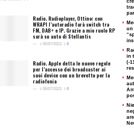
cre
tra
par
Radio. Radioplayer, Ottino: con
Me
WRAPI l’autoradio farà switch tra
un 
FM, DAB+ e IP. Grazie a mio ruolo RP
“s
sarà su auto di Stellantis
ins
05/07/2021
0
Ra
in 
Radio. Apple detta le nuove regole
(-1
per l’accesso dei broadcaster ai
re
suoi device con un brevetto per la
Me
radiofonia
au
05/07/2021
0
Ant
po
Nie
neg
are
Ne