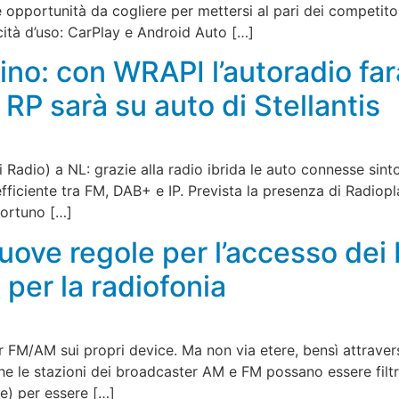
e opportunità da cogliere per mettersi al pari dei competit
cità d’uso: CarPlay e Android Auto […]
tino: con WRAPI l’autoradio fa
 RP sarà su auto di Stellantis
i Radio) a NL: grazie alla radio ibrida le auto connesse sint
fficiente tra FM, DAB+ e IP. Prevista la presenza di Radiopla
portuno […]
uove regole per l’accesso dei 
per la radiofonia
er FM/AM sui propri device. Ma non via etere, bensì attraver
che le stazioni dei broadcaster AM e FM possano essere filt
re) per essere […]