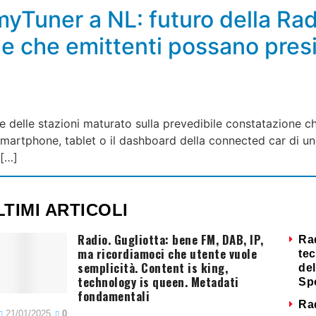
myTuner a NL: futuro della Rad
e che emittenti possano presid
ole delle stazioni maturato sulla prevedibile constatazione
 smartphone, tablet o il dashboard della connected car di un
 […]
LTIMI ARTICOLI
Radio. Gugliotta: bene FM, DAB, IP,
Ra
ma ricordiamoci che utente vuole
tec
semplicità. Content is king,
del
technology is queen. Metadati
Sp
fondamentali
Ra
21/01/2025
0