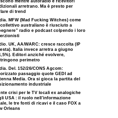
scono mentre autoradio e ricevitori
dizionali arretrano. Ma è presto per
lare di trend
dia. MFW (Mad Fucking Witches) come
collettivo australiano è riusciuto a
pegnere” radio e podcast colpendo i loro
erzionisti
dio. UK, AA/WARC: cresce raccolta (IP
testa). Italia invece arretra a giugno
1,5%). Editori anziché evolvere,
stringono perimetro
dia. Del. 152/26/CONS Agcom:
torizzato passaggio quote GEDI ad
enna Media. Ora si gioca la partita del
sizionamento industriale
nte crisi per le TV locali ex analogiche
li USA : il ruolo nell’informazione
ale, le tre fonti di ricavi e il caso FOX a
w Orleans