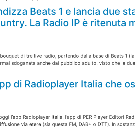
dizza Beats 1 e lancia due sta
untry. La Radio IP è ritenuta 
 bouquet di tre live radio, partendo dalla base di Beats 1 (l
 Ormai sdoganata anche dal pubblico adulto, visto che le due
app di Radioplayer Italia che os
ggi l’app Radioplayer Italia, l’app di PER Player Editori Rad
a diffusione via etere (sia questa FM, DAB+ o DTT). In sostan