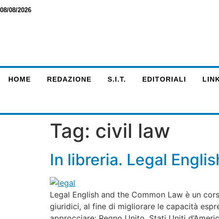
08/08/2026
HOME
REDAZIONE
S.I.T.
EDITORIALI
LINK
Tag:
civil law
In libreria. Legal Eng
Legal English and the Common Law è un corso com
giuridici, al fine di migliorare le capacità es
approcciare: Regno Unito, Stati Uniti d’Americ