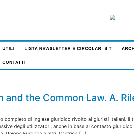
 UTILI
LISTA NEWSLETTER E CIRCOLARI SIT
ARCHI
CONTATTI
lish and the Common Law. A. R
pleto di inglese giuridico rivolto ai giuristi italiani. Il t
pressive degli utilizzatori, anche in base al contesto giurid
a, Unione Europea e altri. L’autrice […]