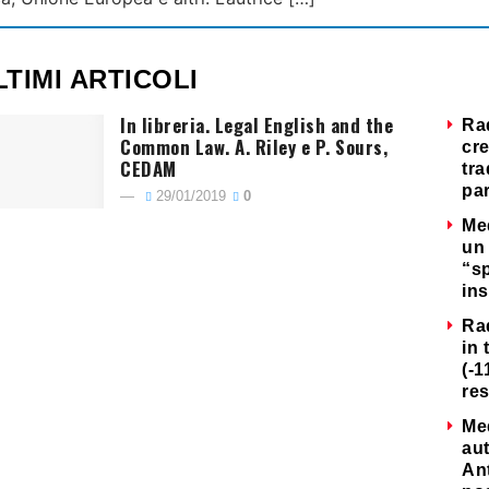
LTIMI ARTICOLI
In libreria. Legal English and the
Ra
Common Law. A. Riley e P. Sours,
cre
CEDAM
tra
par
29/01/2019
0
Me
un 
“s
ins
Ra
in 
(-1
re
Me
au
Ant