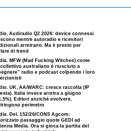
dio. Audiradio Q2 2026: device connessi
scono mentre autoradio e ricevitori
dizionali arretrano. Ma è presto per
lare di trend
dia. MFW (Mad Fucking Witches) come
collettivo australiano è riusciuto a
pegnere” radio e podcast colpendo i loro
erzionisti
dio. UK, AA/WARC: cresce raccolta (IP
testa). Italia invece arretra a giugno
1,5%). Editori anziché evolvere,
stringono perimetro
dia. Del. 152/26/CONS Agcom:
torizzato passaggio quote GEDI ad
enna Media. Ora si gioca la partita del