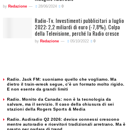
by
Redazione
28/06/2024
0
Radio-Tv. Investimenti pubblicitari a luglio
2022: 2,2 miliardi di euro (-7,8%). Colpa
della Televisione, perché la Radio cresce
by
Redazione
05/10/2022
0
Radio. Jack FM: suoniamo quello che vogliamo. Ma
dietro il train-wreck segue, c’è un formato molto rigido.
E non esente da grandi limiti
Radio. Monito da Canada: non è la tecnologia da
salvare, ma il servizio. Il caso della chiusura di sei
stazioni della Rogers Sports & Media
Radio. Audiradio Q2 2026: device connessi crescono
mentre autoradio e ricevitori tradizionali arretrano. Ma è
presto per parlare di trend