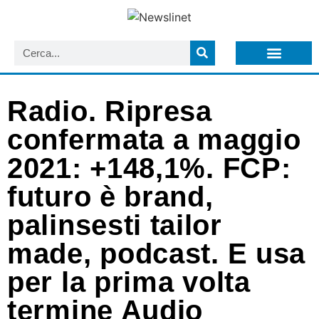
LISTA NEWSLETTER E CIRCOLARI SIT
ARCHIVIO S.I.T.
Radio. Ripresa
confermata a maggio
2021: +148,1%. FCP:
futuro è brand,
palinsesti tailor
made, podcast. E usa
per la prima volta
termine Audio