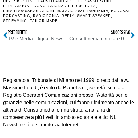
DISTRIBUZIONE
,
FAUSTO AMORESE
,
FCP ASSORADIO
,
FEDERAZIONE CONCESSIONARIE PUBBLICITÀ
,
FINANZA/ASSICURAZIONI
,
MAGGIO 2021
,
PANDEMIA
,
PODCAST
,
PODCASTING
,
RADIOFONIA
,
REPLY
,
SMART SPEAKER
,
STREAMING
,
TAILOR MADE
PRECEDENTE
SUCCESSIVO
TV e Media. Digital News Report 2021: Tgcom24 è il sito di informazione più visitato, ma sulla Tv lineare il primato resta di Rai.
Consultmedia circolare 02072021 su Informativa Economica di Sistema Agcom anno 2021
Registrato al Tribunale di Milano nel 1999, diretto dall’avv.
Massimo Lualdi, è edito da Planet s.r.l., società iscritta al
Registro Operatori Comunicazioni presso l’Autorità per le
garanzie nelle comunicazioni, cui fanno riferimento anche le
attività di Consultmedia, prima struttura italiana di
competenze a più livelli in ambito editoriale e tlc. NL
NewsLinet è distribuito via Internet.