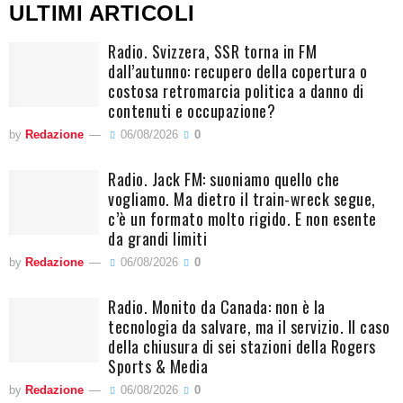
ULTIMI ARTICOLI
Radio. Svizzera, SSR torna in FM
dall’autunno: recupero della copertura o
costosa retromarcia politica a danno di
contenuti e occupazione?
by
Redazione
06/08/2026
0
Radio. Jack FM: suoniamo quello che
vogliamo. Ma dietro il train-wreck segue,
c’è un formato molto rigido. E non esente
da grandi limiti
by
Redazione
06/08/2026
0
Radio. Monito da Canada: non è la
tecnologia da salvare, ma il servizio. Il caso
della chiusura di sei stazioni della Rogers
Sports & Media
by
Redazione
06/08/2026
0