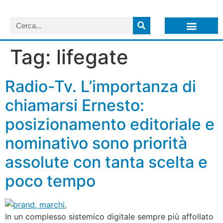
LISTA NEWSLETTER E CIRCOLARI SIT
ARCHIVIO S.I.T.
Tag:
lifegate
Radio-Tv. L’importanza di
chiamarsi Ernesto:
posizionamento editoriale e
nominativo sono priorità
assolute con tanta scelta e
poco tempo
In un complesso sistemico digitale sempre più affollato