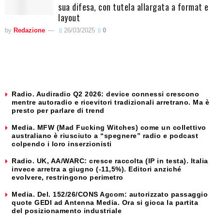
sua difesa, con tutela allargata a format e
layout
by
Redazione
26/03/2025
0
Radio. Audiradio Q2 2026: device connessi crescono
mentre autoradio e ricevitori tradizionali arretrano. Ma è
presto per parlare di trend
Media. MFW (Mad Fucking Witches) come un collettivo
australiano è riusciuto a “spegnere” radio e podcast
colpendo i loro inserzionisti
Radio. UK, AA/WARC: cresce raccolta (IP in testa). Italia
invece arretra a giugno (-11,5%). Editori anziché
evolvere, restringono perimetro
Media. Del. 152/26/CONS Agcom: autorizzato passaggio
quote GEDI ad Antenna Media. Ora si gioca la partita
del posizionamento industriale