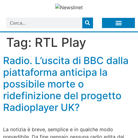
LISTA NEWSLETTER E CIRCOLARI SIT
ARCHIVIO S.I.T.
Tag:
RTL Play
Radio. L’uscita di BBC dalla
piattaforma anticipa la
possibile morte o
ridefinizione del progetto
Radioplayer UK?
La notizia è breve, semplice e in qualche modo
prevedibile. Da fine gennaio nessuna radio edita dal