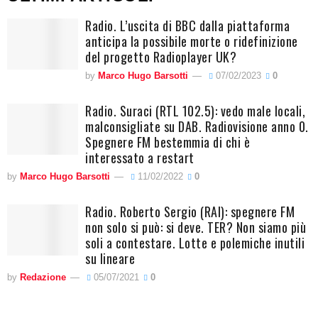
Radio. L’uscita di BBC dalla piattaforma
anticipa la possibile morte o ridefinizione
del progetto Radioplayer UK?
by
Marco Hugo Barsotti
07/02/2023
0
Radio. Suraci (RTL 102.5): vedo male locali,
malconsigliate su DAB. Radiovisione anno 0.
Spegnere FM bestemmia di chi è
interessato a restart
by
Marco Hugo Barsotti
11/02/2022
0
Radio. Roberto Sergio (RAI): spegnere FM
non solo si può: si deve. TER? Non siamo più
soli a contestare. Lotte e polemiche inutili
su lineare
by
Redazione
05/07/2021
0