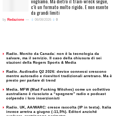
vogliamo. Ma dietro il train-wreck segue,
c’è un formato molto rigido. E non esente
da grandi limiti
by
Redazione
06/08/2026
0
Radio. Monito da Canada: non è la tecnologia da
salvare, ma il servizio. Il caso della chiusura di sei
stazioni della Rogers Sports & Media
Radio. Audiradio Q2 2026: device connessi crescono
mentre autoradio e ricevitori tradizionali arretrano. Ma è
presto per parlare di trend
Media. MFW (Mad Fucking Witches) come un collettivo
australiano è riusciuto a “spegnere” radio e podcast
colpendo i loro inserzionisti
Radio. UK, AA/WARC: cresce raccolta (IP in testa). Italia
invece arretra a giugno (-11,5%). Editori anziché