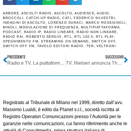
ARBORE
,
ASCOLTI RADIO
,
ASCOLTO
,
AUDIENCE
,
AUDIO
,
BROCCOLI
,
CATCH-UP RADIO
,
CATI
,
FEDERICO SILVESTRI
,
INDAGINI DI ASCOLTO
,
LORENZO SURACI
,
MARCO ROSSIGNOLI
,
MINOLI
,
MODULAZIONE DI FREQUENZA
,
MULTIPIATTAFORMA
,
PODCAST
,
RADIO IP
,
RADIO LINEARE
,
RADIO NON LINEARE
,
RADIO RAI
,
ROBERTO SERGIO
,
RTL
,
RTL 102.5
,
RTL PLAY
,
SPEGNIMENTO FM
,
STREAMING ON DEMAND
,
SWITCH OFF
,
SWITCH OFF FM
,
TAVOLO EDITORI RADIO
,
TER
,
VELTRONI
PRECEDENTE
SUCCESSIVO
Radio e TV. La piattaforma RaiPlay a poco più di un anno dal lancio è diventata ormai quasi una rete indipendente ed autosufficiente
TV. Nielsen annuncia The Gauge, una metodologia di rilevazione degli ascolti che integra lineare e streaming. Con il plauso di Netflix
Registrato al Tribunale di Milano nel 1999, diretto dall’avv.
Massimo Lualdi, è edito da Planet s.r.l., società iscritta al
Registro Operatori Comunicazioni presso l’Autorità per le
garanzie nelle comunicazioni, cui fanno riferimento anche le
attività di Consultmedia, prima struttura italiana di