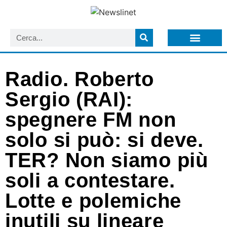
LISTA NEWSLETTER E CIRCOLARI SIT
ARCHIVIO S.I.T.
Radio. Roberto
Sergio (RAI):
spegnere FM non
solo si può: si deve.
TER? Non siamo più
soli a contestare.
Lotte e polemiche
inutili su lineare