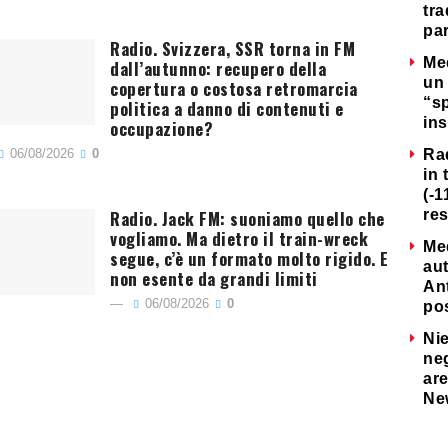
tra
par
Radio. Svizzera, SSR torna in FM
Me
dall’autunno: recupero della
un 
copertura o costosa retromarcia
“s
politica a danno di contenuti e
ins
occupazione?
06/08/2026
0
Ra
in 
(-1
Radio. Jack FM: suoniamo quello che
re
vogliamo. Ma dietro il train-wreck
Me
segue, c’è un formato molto rigido. E
au
non esente da grandi limiti
Ant
06/08/2026
0
po
Nie
neg
are
Ne