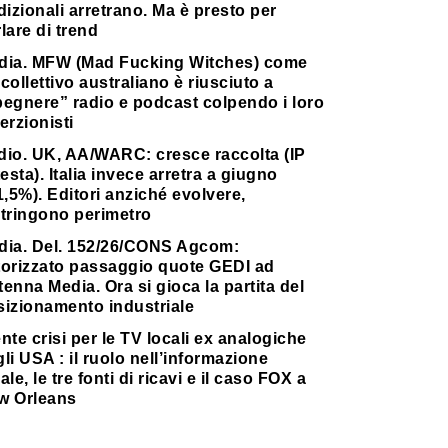
dizionali arretrano. Ma è presto per
lare di trend
dia. MFW (Mad Fucking Witches) come
collettivo australiano è riusciuto a
pegnere” radio e podcast colpendo i loro
erzionisti
dio. UK, AA/WARC: cresce raccolta (IP
testa). Italia invece arretra a giugno
1,5%). Editori anziché evolvere,
stringono perimetro
dia. Del. 152/26/CONS Agcom:
torizzato passaggio quote GEDI ad
enna Media. Ora si gioca la partita del
sizionamento industriale
nte crisi per le TV locali ex analogiche
li USA : il ruolo nell’informazione
ale, le tre fonti di ricavi e il caso FOX a
w Orleans