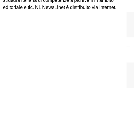
struttura italiana di competenze a più livelli in ambito
editoriale e tlc. NL NewsLinet è distribuito via Internet.