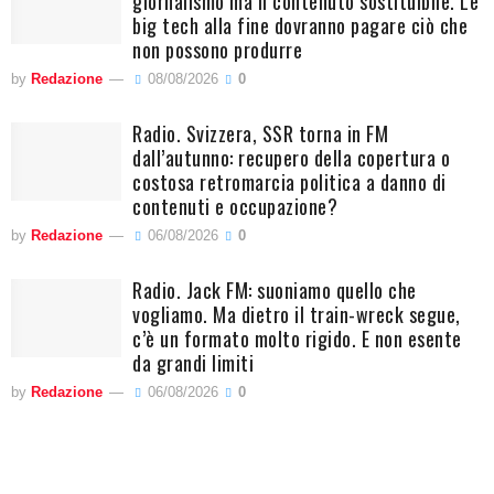
giornalismo ma il contenuto sostituibile. Le
big tech alla fine dovranno pagare ciò che
non possono produrre
by
Redazione
08/08/2026
0
Radio. Svizzera, SSR torna in FM
dall’autunno: recupero della copertura o
costosa retromarcia politica a danno di
contenuti e occupazione?
by
Redazione
06/08/2026
0
Radio. Jack FM: suoniamo quello che
vogliamo. Ma dietro il train-wreck segue,
c’è un formato molto rigido. E non esente
da grandi limiti
by
Redazione
06/08/2026
0