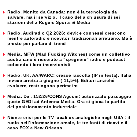
Radio. Monito da Canada: non è la tecnologia da
salvare, ma il servizio. Il caso della chiusura di sei
stazioni della Rogers Sports & Media
Radio. Audiradio Q2 2026: device connessi crescono
mentre autoradio e ricevitori tradizionali arretrano. Ma è
presto per parlare di trend
Media. MFW (Mad Fucking Witches) come un collettivo
australiano è riusciuto a “spegnere” radio e podcast
colpendo i loro inserzionisti
Radio. UK, AA/WARC: cresce raccolta (IP in testa). Italia
invece arretra a giugno (-11,5%). Editori anziché
evolvere, restringono perimetro
Media. Del. 152/26/CONS Agcom: autorizzato passaggio
quote GEDI ad Antenna Media. Ora si gioca la partita
del posizionamento industriale
Niente crisi per le TV locali ex analogiche negli USA : il
ruolo nell’informazione areale, le tre fonti di ricavi e il
caso FOX a New Orleans