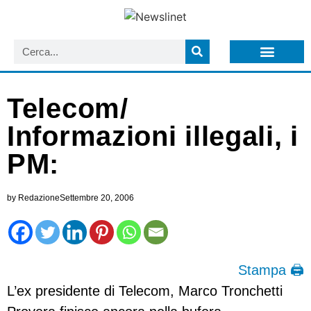
LISTA NEWSLETTER E CIRCOLARI SIT
ARCHIVIO S.I.T.
Telecom/
Informazioni illegali, i
PM:
by
Redazione
Settembre 20, 2006
Stampa 🖨
L’ex presidente di Telecom, Marco Tronchetti