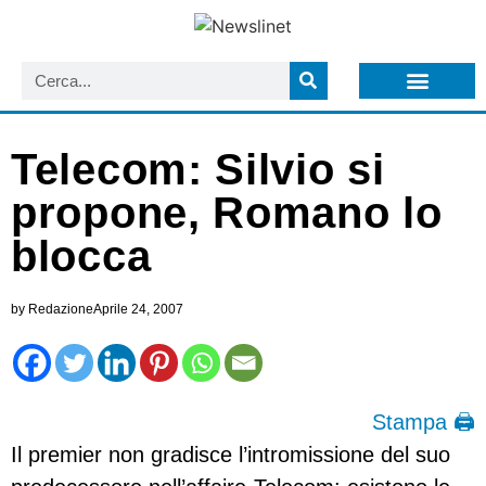
LISTA NEWSLETTER E CIRCOLARI SIT
ARCHIVIO S.I.T.
Telecom: Silvio si
propone, Romano lo
blocca
by
Redazione
Aprile 24, 2007
Stampa 🖨
Il premier non gradisce l’intromissione del suo