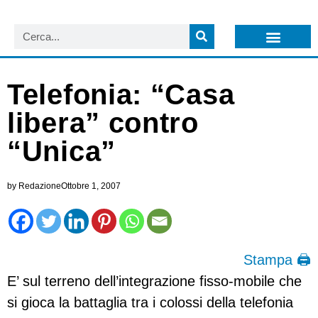
LISTA NEWSLETTER E CIRCOLARI SIT
ARCHIVIO S.I.T.
Telefonia: “Casa
libera” contro
“Unica”
by
Redazione
Ottobre 1, 2007
Stampa 🖨
E’ sul terreno dell’integrazione fisso-mobile che
si gioca la battaglia tra i colossi della telefonia