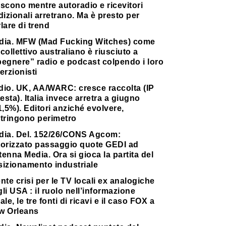
scono mentre autoradio e ricevitori
dizionali arretrano. Ma è presto per
lare di trend
dia. MFW (Mad Fucking Witches) come
collettivo australiano è riusciuto a
pegnere” radio e podcast colpendo i loro
erzionisti
dio. UK, AA/WARC: cresce raccolta (IP
testa). Italia invece arretra a giugno
1,5%). Editori anziché evolvere,
stringono perimetro
dia. Del. 152/26/CONS Agcom:
torizzato passaggio quote GEDI ad
enna Media. Ora si gioca la partita del
sizionamento industriale
nte crisi per le TV locali ex analogiche
li USA : il ruolo nell’informazione
ale, le tre fonti di ricavi e il caso FOX a
w Orleans