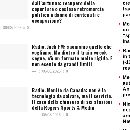
dall’autunno: recupero della
cre
copertura o costosa retromarcia
tra
politica a danno di contenuti e
par
occupazione?
Me
06/08/2026
0
un 
“s
ins
Radio. Jack FM: suoniamo quello che
Ra
vogliamo. Ma dietro il train-wreck
in 
segue, c’è un formato molto rigido. E
(-1
non esente da grandi limiti
re
06/08/2026
0
Me
au
Radio. Monito da Canada: non è la
Ant
tecnologia da salvare, ma il servizio.
po
Il caso della chiusura di sei stazioni
Nie
della Rogers Sports & Media
neg
06/08/2026
0
are
Ne