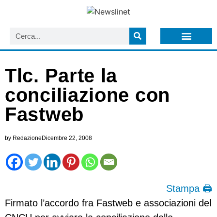
LISTA NEWSLETTER E CIRCOLARI SIT
ARCHIVIO S.I.T.
Tlc. Parte la
conciliazione con
Fastweb
by
Redazione
Dicembre 22, 2008
Stampa 🖨
Firmato l’accordo fra Fastweb e associazioni del