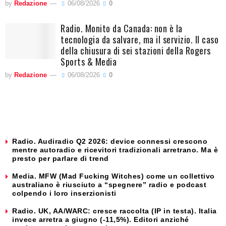
by
Redazione
06/08/2026
0
Radio. Monito da Canada: non è la
tecnologia da salvare, ma il servizio. Il caso
della chiusura di sei stazioni della Rogers
Sports & Media
by
Redazione
06/08/2026
0
Radio. Audiradio Q2 2026: device connessi crescono
mentre autoradio e ricevitori tradizionali arretrano. Ma è
presto per parlare di trend
Media. MFW (Mad Fucking Witches) come un collettivo
australiano è riusciuto a “spegnere” radio e podcast
colpendo i loro inserzionisti
Radio. UK, AA/WARC: cresce raccolta (IP in testa). Italia
invece arretra a giugno (-11,5%). Editori anziché