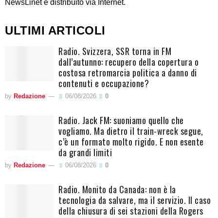
NewsLinet è distribuito via Internet.
ULTIMI ARTICOLI
Radio. Svizzera, SSR torna in FM
dall’autunno: recupero della copertura o
costosa retromarcia politica a danno di
contenuti e occupazione?
by
Redazione
06/08/2026
0
Radio. Jack FM: suoniamo quello che
vogliamo. Ma dietro il train-wreck segue,
c’è un formato molto rigido. E non esente
da grandi limiti
by
Redazione
06/08/2026
0
Radio. Monito da Canada: non è la
tecnologia da salvare, ma il servizio. Il caso
della chiusura di sei stazioni della Rogers