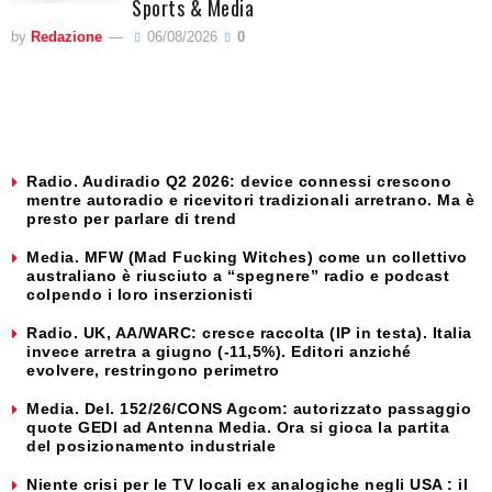
Sports & Media
by
Redazione
06/08/2026
0
Radio. Audiradio Q2 2026: device connessi crescono
mentre autoradio e ricevitori tradizionali arretrano. Ma è
presto per parlare di trend
Media. MFW (Mad Fucking Witches) come un collettivo
australiano è riusciuto a “spegnere” radio e podcast
colpendo i loro inserzionisti
Radio. UK, AA/WARC: cresce raccolta (IP in testa). Italia
invece arretra a giugno (-11,5%). Editori anziché
evolvere, restringono perimetro
Media. Del. 152/26/CONS Agcom: autorizzato passaggio
quote GEDI ad Antenna Media. Ora si gioca la partita
del posizionamento industriale
Niente crisi per le TV locali ex analogiche negli USA : il