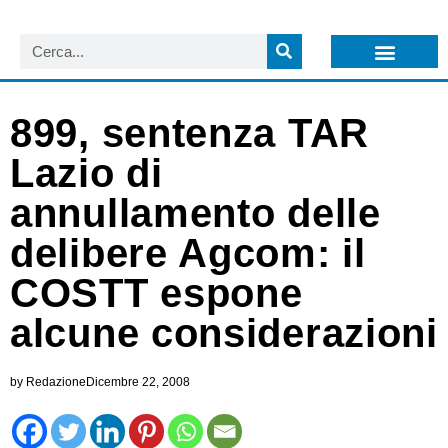
LISTA NEWSLETTER E CIRCOLARI SIT
ARCHIVIO S.I.T.
899, sentenza TAR
Lazio di
annullamento delle
delibere Agcom: il
COSTT espone
alcune considerazioni
by
Redazione
Dicembre 22, 2008