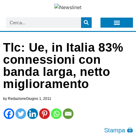
LISTA NEWSLETTER E CIRCOLARI SIT
ARCHIVIO S.I.T.
Tlc: Ue, in Italia 83%
connessioni con
banda larga, netto
miglioramento
by
Redazione
Giugno 1, 2011
Stampa 🖨