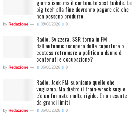
giornalismo ma il contenuto sostituibile. Le
big tech alla fine dovranno pagare ciò che
non possono produrre
by
Redazione
08/08/2026
0
Radio. Svizzera, SSR torna in FM
dall’autunno: recupero della copertura o
costosa retromarcia politica a danno di
contenuti e occupazione?
by
Redazione
06/08/2026
0
Radio. Jack FM: suoniamo quello che
vogliamo. Ma dietro il train-wreck segue,
c’è un formato molto rigido. E non esente
da grandi limiti
by
Redazione
06/08/2026
0