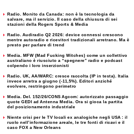
Radio. Monito da Canada: non è la tecnologia da
salvare, ma il servizio. Il caso della chiusura di sei
stazioni della Rogers Sports & Media
Radio. Audiradio Q2 2026: device connessi crescono
mentre autoradio e ricevitori tradizionali arretrano. Ma è
presto per parlare di trend
Media. MFW (Mad Fucking Witches) come un collettivo
australiano è riusciuto a “spegnere” radio e podcast
colpendo i loro inserzionisti
Radio. UK, AA/WARC: cresce raccolta (IP in testa). Italia
invece arretra a giugno (-11,5%). Editori anziché
evolvere, restringono perimetro
Media. Del. 152/26/CONS Agcom: autorizzato passaggio
quote GEDI ad Antenna Media. Ora si gioca la partita
del posizionamento industriale
Niente crisi per le TV locali ex analogiche negli USA : il
ruolo nell’informazione areale, le tre fonti di ricavi e il
caso FOX a New Orleans