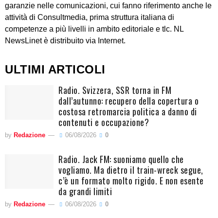
garanzie nelle comunicazioni, cui fanno riferimento anche le
attività di Consultmedia, prima struttura italiana di
competenze a più livelli in ambito editoriale e tlc. NL
NewsLinet è distribuito via Internet.
ULTIMI ARTICOLI
Radio. Svizzera, SSR torna in FM
dall’autunno: recupero della copertura o
costosa retromarcia politica a danno di
contenuti e occupazione?
by
Redazione
06/08/2026
0
Radio. Jack FM: suoniamo quello che
vogliamo. Ma dietro il train-wreck segue,
c’è un formato molto rigido. E non esente
da grandi limiti
by
Redazione
06/08/2026
0