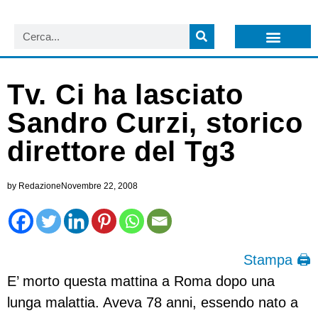
LISTA NEWSLETTER E CIRCOLARI SIT
ARCHIVIO S.I.T.
Tv. Ci ha lasciato
Sandro Curzi, storico
direttore del Tg3
by
Redazione
Novembre 22, 2008
Stampa 🖨
E’ morto questa mattina a Roma dopo una
lunga malattia. Aveva 78 anni, essendo nato a