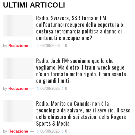
ULTIMI ARTICOLI
Radio. Svizzera, SSR torna in FM
dall’autunno: recupero della copertura o
costosa retromarcia politica a danno di
contenuti e occupazione?
by
Redazione
06/08/2026
0
Radio. Jack FM: suoniamo quello che
vogliamo. Ma dietro il train-wreck segue,
c’è un formato molto rigido. E non esente
da grandi limiti
by
Redazione
06/08/2026
0
Radio. Monito da Canada: non è la
tecnologia da salvare, ma il servizio. Il caso
della chiusura di sei stazioni della Rogers
Sports & Media
by
Redazione
06/08/2026
0