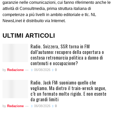
garanzie nelle comunicazioni, cui fanno riferimento anche le
attività di Consultmedia, prima struttura italiana di
competenze a più livelli in ambito editoriale e tlc. NL
NewsLinet è distribuito via Internet.
ULTIMI ARTICOLI
Radio. Svizzera, SSR torna in FM
dall’autunno: recupero della copertura o
costosa retromarcia politica a danno di
contenuti e occupazione?
by
Redazione
06/08/2026
0
Radio. Jack FM: suoniamo quello che
vogliamo. Ma dietro il train-wreck segue,
c’è un formato molto rigido. E non esente
da grandi limiti
by
Redazione
06/08/2026
0