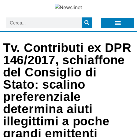
LISTA NEWSLETTER E CIRCOLARI SIT
ARCHIVIO S.I.T.
Tv. Contributi ex DPR
146/2017, schiaffone
del Consiglio di
Stato: scalino
preferenziale
determina aiuti
illegittimi a poche
grandi emittenti