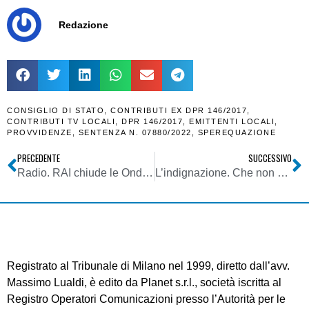
Redazione
CONSIGLIO DI STATO
,
CONTRIBUTI EX DPR 146/2017
,
CONTRIBUTI TV LOCALI
,
DPR 146/2017
,
EMITTENTI LOCALI
,
PROVVIDENZE
,
SENTENZA N. 07880/2022
,
SPEREQUAZIONE
PRECEDENTE
SUCCESSIVO
Radio. RAI chiude le Onde Medie: storia, curiosità e qualche polemica sul media analogico inventato da Guglielmo Marconi
L’indignazione. Che non c’è stata
Registrato al Tribunale di Milano nel 1999, diretto dall’avv.
Massimo Lualdi, è edito da Planet s.r.l., società iscritta al
Registro Operatori Comunicazioni presso l’Autorità per le