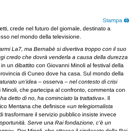
Stampa 🖨
i, crede nel futuro del giornale, destinato a
sso nel mondo della televisione.
rmi La7, ma Bernabè si divertiva troppo con il suo
ggi credo che dovrà venderla a causa della durezza
in un dibattito con Giovanni Minoli al festival della
 provincia di Cuneo dove ha casa. Sul mondo della
turato un’idea –
osserva –
nel contesto di crisi
 Minoli, che partecipa al confronto, commenta con
a detto di no, ha cominciato la trattativa
». Il
ico Mentana che definisce «
un telegiornalista
i trasformare il servizio pubblico insiste invece
pportunità. Serve una Rai fondazione, c’è un
segno
». Per Minoli, che attacca il sindacato della Rai