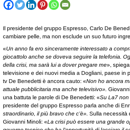
Il presidente del gruppo Espresso, Carlo De Benedett
cambiare pelle, ma non esclude un suo futuro ingre
«
Un anno fa ero sinceramente interessato a compra
giocattolo anche se doveva seguire la telefonia. O
della crisi, ma sarà lui a dover pregare me
», spiega 
televisione e dei nuovi media a Dogliani, paese in
tv De Benedetti è ancora cauto: «
Non ho ancora ma
attuale pubblicitaria ma anche televisivo».
Giovanni
una battuta le parole di De Benedetti: «
Su La7 non h
presidente del gruppo Espresso parla anche di Enr
straordinario, il più bravo che c’è».
Sulla necessità d
Giovanni Minoli: «
La crisi può essere una grande o
governo tecnico che ha l’opportunità di lasciare il 