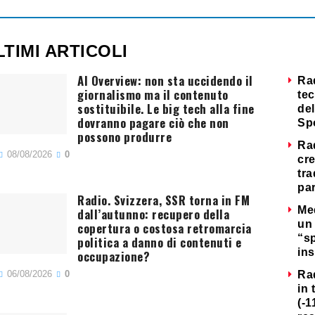
LTIMI ARTICOLI
AI Overview: non sta uccidendo il
Ra
giornalismo ma il contenuto
tec
sostituibile. Le big tech alla fine
del
dovranno pagare ciò che non
Sp
possono produrre
Ra
08/08/2026
0
cre
tra
par
Radio. Svizzera, SSR torna in FM
Me
dall’autunno: recupero della
un 
copertura o costosa retromarcia
“s
politica a danno di contenuti e
ins
occupazione?
06/08/2026
0
Ra
in 
(-1