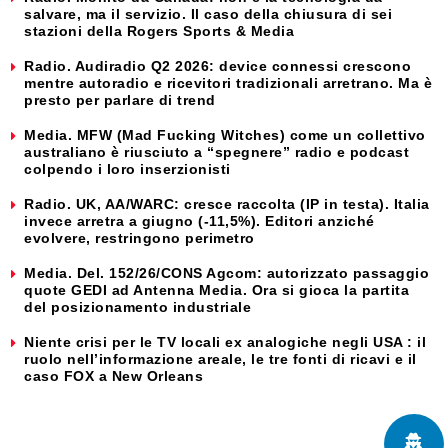
salvare, ma il servizio. Il caso della chiusura di sei
stazioni della Rogers Sports & Media
Radio. Audiradio Q2 2026: device connessi crescono
mentre autoradio e ricevitori tradizionali arretrano. Ma è
presto per parlare di trend
Media. MFW (Mad Fucking Witches) come un collettivo
australiano è riusciuto a “spegnere” radio e podcast
colpendo i loro inserzionisti
Radio. UK, AA/WARC: cresce raccolta (IP in testa). Italia
invece arretra a giugno (-11,5%). Editori anziché
evolvere, restringono perimetro
Media. Del. 152/26/CONS Agcom: autorizzato passaggio
quote GEDI ad Antenna Media. Ora si gioca la partita
del posizionamento industriale
Niente crisi per le TV locali ex analogiche negli USA : il
ruolo nell’informazione areale, le tre fonti di ricavi e il
caso FOX a New Orleans