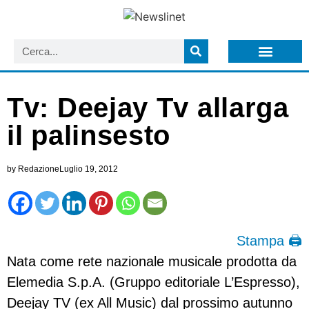
LISTA NEWSLETTER E CIRCOLARI SIT
ARCHIVIO S.I.T.
Tv: Deejay Tv allarga
il palinsesto
by
Redazione
Luglio 19, 2012
Stampa 🖨
Nata come rete nazionale musicale prodotta da
Elemedia S.p.A. (Gruppo editoriale L’Espresso),
Deejay TV (ex All Music) dal prossimo autunno