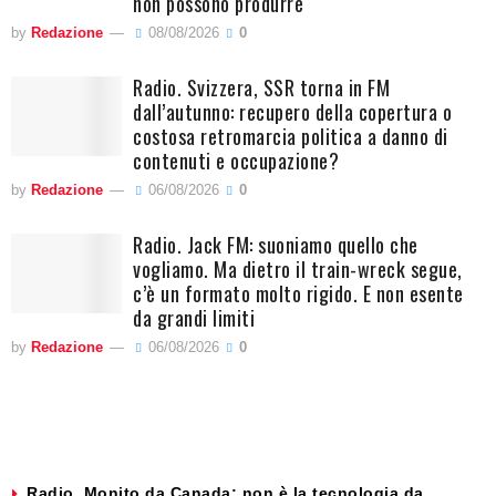
non possono produrre
by
Redazione
08/08/2026
0
Radio. Svizzera, SSR torna in FM
dall’autunno: recupero della copertura o
costosa retromarcia politica a danno di
contenuti e occupazione?
by
Redazione
06/08/2026
0
Radio. Jack FM: suoniamo quello che
vogliamo. Ma dietro il train-wreck segue,
c’è un formato molto rigido. E non esente
da grandi limiti
by
Redazione
06/08/2026
0
Radio. Monito da Canada: non è la tecnologia da