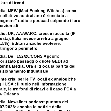
lare di trend
dia. MFW (Mad Fucking Witches) come
collettivo australiano è riusciuto a
pegnere” radio e podcast colpendo i loro
erzionisti
dio. UK, AA/WARC: cresce raccolta (IP
testa). Italia invece arretra a giugno
1,5%). Editori anziché evolvere,
stringono perimetro
dia. Del. 152/26/CONS Agcom:
torizzato passaggio quote GEDI ad
enna Media. Ora si gioca la partita del
sizionamento industriale
nte crisi per le TV locali ex analogiche
li USA : il ruolo nell’informazione
ale, le tre fonti di ricavi e il caso FOX a
w Orleans
dia. Newslinet podcast puntata del
07/2026: ascolta le notizie della