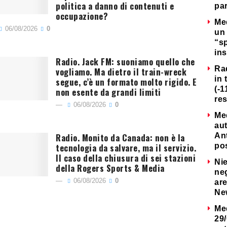
politica a danno di contenuti e
par
occupazione?
Me
06/08/2026
0
un 
“s
ins
Radio. Jack FM: suoniamo quello che
Ra
vogliamo. Ma dietro il train-wreck
in 
segue, c’è un formato molto rigido. E
(-1
non esente da grandi limiti
re
06/08/2026
0
Me
au
Radio. Monito da Canada: non è la
Ant
tecnologia da salvare, ma il servizio.
po
Il caso della chiusura di sei stazioni
Nie
della Rogers Sports & Media
neg
06/08/2026
0
are
Ne
Me
29/