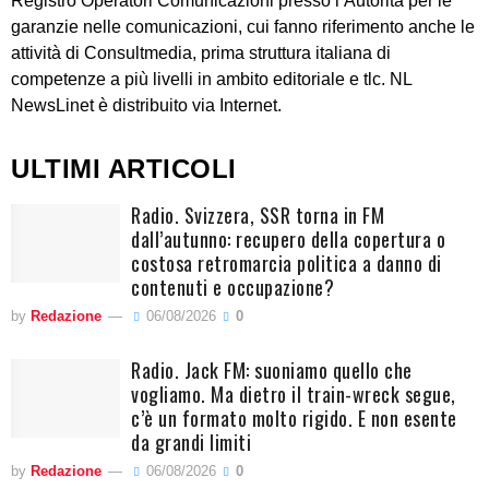
Registro Operatori Comunicazioni presso l’Autorità per le
garanzie nelle comunicazioni, cui fanno riferimento anche le
attività di Consultmedia, prima struttura italiana di
competenze a più livelli in ambito editoriale e tlc. NL
NewsLinet è distribuito via Internet.
ULTIMI ARTICOLI
Radio. Svizzera, SSR torna in FM
dall’autunno: recupero della copertura o
costosa retromarcia politica a danno di
contenuti e occupazione?
by
Redazione
06/08/2026
0
Radio. Jack FM: suoniamo quello che
vogliamo. Ma dietro il train-wreck segue,
c’è un formato molto rigido. E non esente
da grandi limiti
by
Redazione
06/08/2026
0