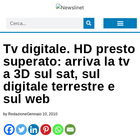
LISTA NEWSLETTER E CIRCOLARI SIT
ARCHIVIO S.I.T.
Tv digitale. HD presto
superato: arriva la tv
a 3D sul sat, sul
digitale terrestre e
sul web
by
Redazione
Gennaio 10, 2010