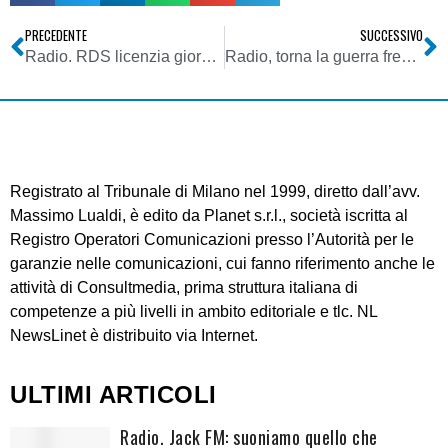
PRECEDENTE
SUCCESSIVO
Radio. RDS licenzia giornalista. Insorge l’Associazione Stampa Romana: strisciante ristrutturazione
Radio, torna la guerra fredda. La Russia interrompe la ritrasmissione di Voice of America: solo spam su nostre frequenze
Registrato al Tribunale di Milano nel 1999, diretto dall’avv.
Massimo Lualdi, è edito da Planet s.r.l., società iscritta al
Registro Operatori Comunicazioni presso l’Autorità per le
garanzie nelle comunicazioni, cui fanno riferimento anche le
attività di Consultmedia, prima struttura italiana di
competenze a più livelli in ambito editoriale e tlc. NL
NewsLinet è distribuito via Internet.
ULTIMI ARTICOLI
Radio. Jack FM: suoniamo quello che