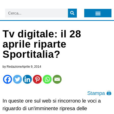
LISTA NEWSLETTER E CIRCOLARI SIT
ARCHIVIO S.I.T.
Tv digitale: il 28
aprile riparte
Sportitalia?
by
Redazione
Aprile 9, 2014
Stampa 🖨
In queste ore sul web si rincorrono le voci a
riguardo di un’imminente ripresa delle