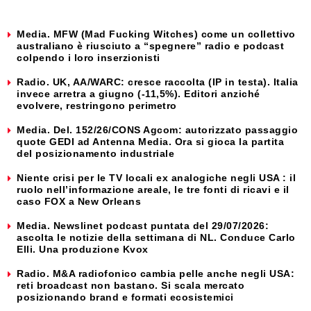
Media. MFW (Mad Fucking Witches) come un collettivo
australiano è riusciuto a “spegnere” radio e podcast
colpendo i loro inserzionisti
Radio. UK, AA/WARC: cresce raccolta (IP in testa). Italia
invece arretra a giugno (-11,5%). Editori anziché
evolvere, restringono perimetro
Media. Del. 152/26/CONS Agcom: autorizzato passaggio
quote GEDI ad Antenna Media. Ora si gioca la partita
del posizionamento industriale
Niente crisi per le TV locali ex analogiche negli USA : il
ruolo nell’informazione areale, le tre fonti di ricavi e il
caso FOX a New Orleans
Media. Newslinet podcast puntata del 29/07/2026:
ascolta le notizie della settimana di NL. Conduce Carlo
Elli. Una produzione Kvox
Radio. M&A radiofonico cambia pelle anche negli USA:
reti broadcast non bastano. Si scala mercato
posizionando brand e formati ecosistemici