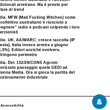
dizionali arretrano. Ma è presto per
lare di trend
dia. MFW (Mad Fucking Witches) come
collettivo australiano è riusciuto a
pegnere” radio e podcast colpendo i loro
erzionisti
dio. UK, AA/WARC: cresce raccolta (IP
testa). Italia invece arretra a giugno
1,5%). Editori anziché evolvere,
stringono perimetro
dia. Del. 152/26/CONS Agcom:
torizzato passaggio quote GEDI ad
enna Media. Ora si gioca la partita del
sizionamento industriale
Accessibilità