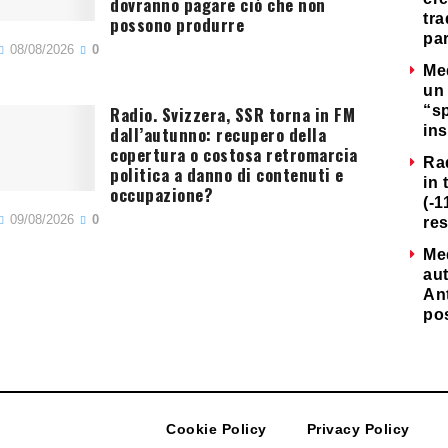
dovranno pagare ciò che non
tra
possono produrre
par
08/08/2026
0
Me
un 
Radio. Svizzera, SSR torna in FM
“s
dall’autunno: recupero della
ins
copertura o costosa retromarcia
Ra
politica a danno di contenuti e
in 
occupazione?
(-1
09/08/2026
0
re
Me
au
Ant
po
Cookie Policy
Privacy Policy