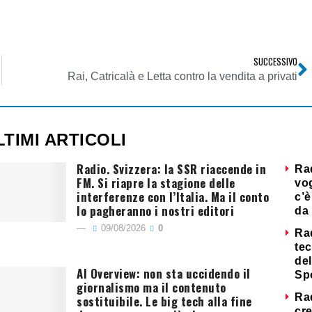
SUCCESSIVO
Espresso
Rai, Catricalà e Letta contro la vendita a privati
LTIMI ARTICOLI
Radio. Svizzera: la SSR riaccende in
Ra
FM. Si riapre la stagione delle
vog
interferenze con l’Italia. Ma il conto
c’è
lo pagheranno i nostri editori
da 
09/08/2026
0
Ra
tec
del
AI Overview: non sta uccidendo il
Sp
giornalismo ma il contenuto
Ra
sostituibile. Le big tech alla fine
cre