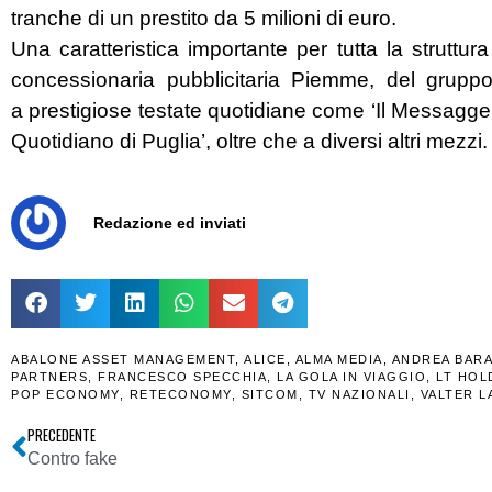
tranche di un prestito da 5 milioni di euro.
Una caratteristica importante per tutta la struttu
concessionaria pubblicitaria Piemme, del grupp
a prestigiose testate quotidiane come ‘Il Messaggero’, 
Quotidiano di Puglia’, oltre che a diversi altri mezzi
Redazione ed inviati
ABALONE ASSET MANAGEMENT
,
ALICE
,
ALMA MEDIA
,
ANDREA BAR
PARTNERS
,
FRANCESCO SPECCHIA
,
LA GOLA IN VIAGGIO
,
LT HOL
POP ECONOMY
,
RETECONOMY
,
SITCOM
,
TV NAZIONALI
,
VALTER L
PRECEDENTE
Contro fake