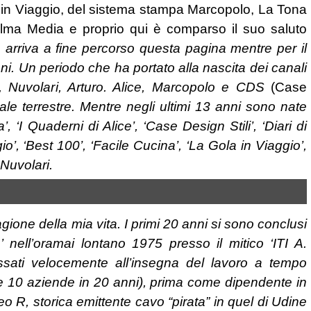
la in Viaggio, del sistema stampa Marcopolo, La Tona
ma Media e proprio qui è comparso il suo saluto
 arriva a fine percorso questa pagina mentre per il
ni. Un periodo che ha portato alla nascita dei canali
), Nuvolari, Arturo. Alice, Marcopolo e CDS
(Case
ale terrestre. Mentre negli ultimi 13 anni sono nate
, ‘I Quaderni di Alice’, ‘Case Design Stili’, ‘Diari di
o’, ‘Best 100’, ‘Facile Cucina’, ‘La Gola in Viaggio’,
 Nuvolari.
gione della mia vita. I primi 20 anni si sono conclusi
’ nell’oramai lontano 1975 presso il mitico ‘ITI A.
ssati velocemente all’insegna del lavoro a tempo
re 10 aziende in 20 anni), prima come dipendente in
eo R, storica emittente cavo “pirata” in quel di Udine