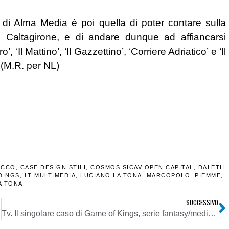
ra di Alma Media è poi quella di poter contare sulla
o Caltagirone, e di andare dunque ad affiancarsi
‘Il Mattino’, ‘Il Gazzettino’, ‘Corriere Adriatico’ e ‘Il
. (M.R. per NL)
ACCO
,
CASE DESIGN STILI
,
COSMOS SICAV OPEN CAPITAL
,
DALETH
DINGS
,
LT MULTIMEDIA
,
LUCIANO LA TONA
,
MARCOPOLO
,
PIEMME
,
A TONA
SUCCESSIVO
Tv. Il singolare caso di Game of Kings, serie fantasy/medievale tutta realizzata in Liguria che piace al cinema, in Tv e online. Il 6 maggio 5 puntate in onda su 7 Gold