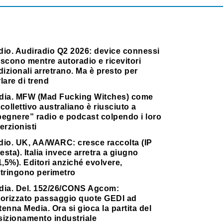
dio. Audiradio Q2 2026: device connessi
scono mentre autoradio e ricevitori
dizionali arretrano. Ma è presto per
lare di trend
dia. MFW (Mad Fucking Witches) come
collettivo australiano è riusciuto a
pegnere” radio e podcast colpendo i loro
erzionisti
dio. UK, AA/WARC: cresce raccolta (IP
testa). Italia invece arretra a giugno
1,5%). Editori anziché evolvere,
stringono perimetro
dia. Del. 152/26/CONS Agcom:
torizzato passaggio quote GEDI ad
enna Media. Ora si gioca la partita del
sizionamento industriale