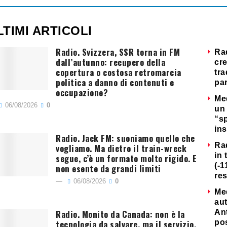
LTIMI ARTICOLI
Radio. Svizzera, SSR torna in FM
Ra
dall’autunno: recupero della
cre
copertura o costosa retromarcia
tra
politica a danno di contenuti e
par
occupazione?
Me
06/08/2026
0
un 
“s
ins
Radio. Jack FM: suoniamo quello che
Ra
vogliamo. Ma dietro il train-wreck
in 
segue, c’è un formato molto rigido. E
(-1
non esente da grandi limiti
re
06/08/2026
0
Me
au
Radio. Monito da Canada: non è la
Ant
tecnologia da salvare, ma il servizio.
po