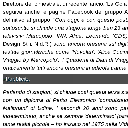
Direttore del bimestrale, di recente lancio, ‘La Go
seguiva anche le pagine Facebook del gruppo Al
definitivo al gruppo: “
Con oggi, e con questo post,
sottoscritto si chiude una stagione lunga ben 23 an
televisivi Marcopolo, INN, Alice, Leonardo (CDS
Design Stili; N.d.R.)
sono ancora presenti sul digit
testate giornalistiche come ‘Nuvolari’, ‘Alice Cucina’
Viaggio by Marcopolo’, ‘I Quaderni di Diari di Viaggi
praticamente tutti ancora presenti in edicola tranne
Pubblicità
Parlando di stagioni, si chiude così questa terza sta
con un diploma di Perito Elettronico ‘conquistato
Malignani’ di Udine. I secondi 20 anni sono pa
indeterminato, anche se sempre ‘determinato’ (olt
tante realtà piccole – ho iniziato nel 1975 nella Vid