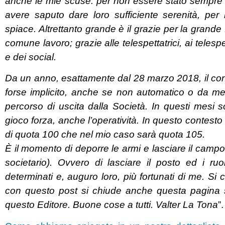
anche le mie scuse: per non essere stato sempre a
avere saputo dare loro sufficiente serenità, per
spiace. Altrettanto grande è il grazie per la grande 
comune lavoro; grazie alle telespettatrici, ai telespetta
e dei social.
Da un anno, esattamente dal 28 marzo 2018, il cont
forse implicito, anche se non automatico o da me 
percorso di uscita dalla Società. In questi mesi 
gioco forza, anche l’operatività. In questo contesto è 
di quota 100 che nel mio caso sarà quota 105.
È il momento di deporre le armi e lasciare il campo 
societario). Ovvero di lasciare il posto ed i ruo
determinati e, auguro loro, più fortunati di me. S
con questo post si chiude anche questa pagina sin
questo Editore. Buone cose a tutti. Valter La Tona
”.