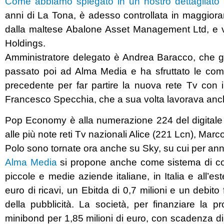
Come abbiamo spiegato in un nostro dettagliato a
anni di La Tona, è adesso controllata in maggior
dalla maltese Abalone Asset Management Ltd, e ved
Holdings.
Amministratore delegato è Andrea Baracco, che gi
passato poi ad Alma Media e ha sfruttato le com
precedente per far partire la nuova rete Tv co
Francesco Specchia, che a sua volta lavorava anche
Pop Economy è alla numerazione 224 del digitale t
alle più note reti Tv nazionali Alice (221 Lcn), Mar
Polo sono tornate ora anche su Sky, su cui per anni
Alma Media
si propone anche come sistema di co
piccole e medie aziende italiane, in Italia e all’es
euro di ricavi, un Ebitda di 0,7 milioni e un debito
della pubblicità. La società, per finanziare la p
minibond per 1,85 milioni di euro, con scadenza d