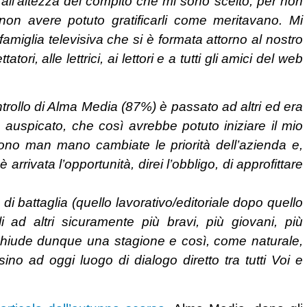
ll’altezza del compito che mi sono scelto, per non
 non avere potuto gratificarli come meritavano. Mi
famiglia televisiva che si è formata attorno al nostro
tori, alle lettrici, ai lettori e a tutti gli amici del web
rollo di Alma Media (87%) è passato ad altri ed era
auspicato, che così avrebbe potuto iniziare il mio
sono man mano cambiate le priorità dell’azienda e,
arrivata l’opportunità, direi l’obbligo, di approfittare
di battaglia (quello lavorativo/editoriale dopo quello
li ad altri sicuramente più bravi, più giovani, più
i chiude dunque una stagione e così, come naturale,
o ad oggi luogo di dialogo diretto tra tutti Voi e