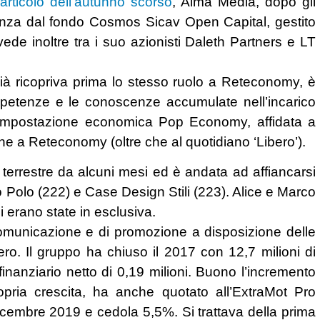
rticolo dell’autunno scorso
, Alma Media, dopo gli
anza dal fondo Cosmos Sicav Open Capital, gestito
e inoltre tra i suo azionisti Daleth Partners e LT
à ricopriva prima lo stesso ruolo a Reteconomy, è
petenze e le conoscenze accumulate nell’incarico
n impostazione economica Pop Economy, affidata a
 a Reteconomy (oltre che al quotidiano ‘Libero’).
errestre da alcuni mesi ed è andata ad affiancarsi
co Polo (222) e Case Design Stili (223). Alice e Marco
 erano state in esclusiva.
municazione e di promozione a disposizione delle
tero. Il gruppo ha chiuso il 2017 con 12,7 milioni di
 finanziario netto di 0,19 milioni. Buono l’incremento
ropria crescita, ha anche quotato all’ExtraMot Pro
icembre 2019 e cedola 5,5%. Si trattava della prima