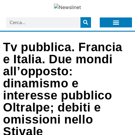
LISTA NEWSLETTER E CIRCOLARI SIT
ARCHIVIO S.I.T.
Tv pubblica. Francia
e Italia. Due mondi
all’opposto:
dinamismo e
interesse pubblico
Oltralpe; debiti e
omissioni nello
Stivale