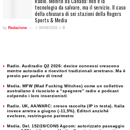
Radio. Monito da Canada: non è la
tecnologia da salvare, ma il servizio. Il caso
della chiusura di sei stazioni della Rogers
Sports & Media
by
Redazione
06/08/2026
0
Radio. Audiradio Q2 2026: device connessi crescono
mentre autoradio e ricevitori tradizionali arretrano. Ma è
presto per parlare di trend
Media. MFW (Mad Fucking Witches) come un collettivo
australiano è riusciuto a “spegnere” radio e podcast
colpendo i loro inserzionisti
Radio. UK, AA/WARC: cresce raccolta (IP in testa). Italia
invece arretra a giugno (-11,5%). Editori anziché
evolvere, restringono perimetro
Media. Del. 152/26/CONS Agcom: autorizzato passaggio