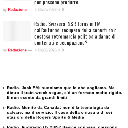
non possono produrre
by
Redazione
08/08/2026
0
Radio. Svizzera, SSR torna in FM
dall’autunno: recupero della copertura o
costosa retromarcia politica a danno di
contenuti e occupazione?
by
Redazione
09/08/2026
0
Radio. Jack FM: suoniamo quello che vogliamo. Ma
dietro il train-wreck segue, c’è un formato molto rigido.
E non esente da grandi limiti
Radio. Monito da Canada: non è la tecnologia da
salvare, ma il servizio. Il caso della chiusura di sei
stazioni della Rogers Sports & Media
Radio. Audiradio Q2 2026: device connessi crescono