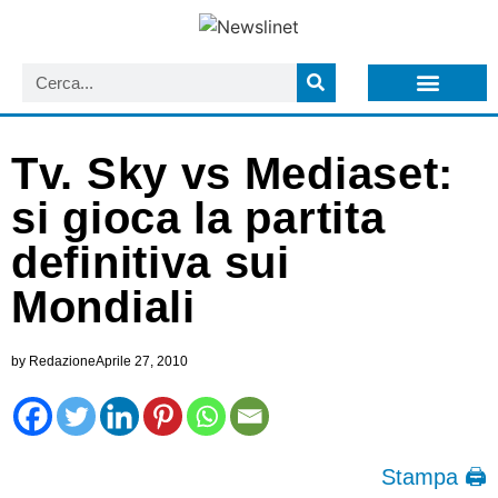
LISTA NEWSLETTER E CIRCOLARI SIT
ARCHIVIO S.I.T.
Tv. Sky vs Mediaset:
si gioca la partita
definitiva sui
Mondiali
by
Redazione
Aprile 27, 2010
Stampa 🖨