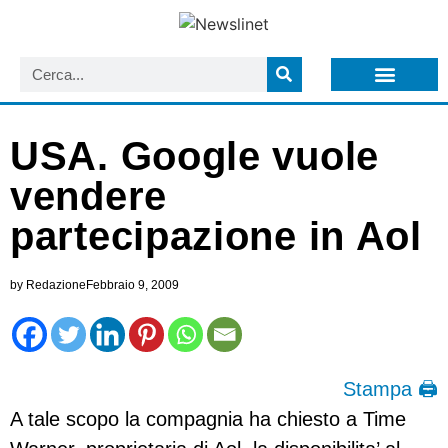
LISTA NEWSLETTER E CIRCOLARI SIT
ARCHIVIO S.I.T.
USA. Google vuole
vendere
partecipazione in Aol
by
Redazione
Febbraio 9, 2009
Stampa 🖨
A tale scopo la compagnia ha chiesto a Time