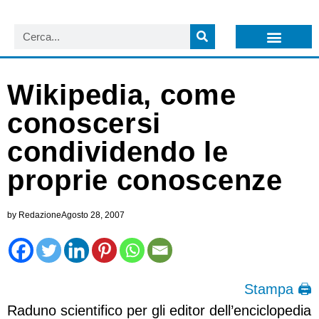
LISTA NEWSLETTER E CIRCOLARI SIT
ARCHIVIO S.I.T.
Wikipedia, come
conoscersi
condividendo le
proprie conoscenze
by
Redazione
Agosto 28, 2007
Stampa 🖨
Raduno scientifico per gli editor dell’enciclopedia