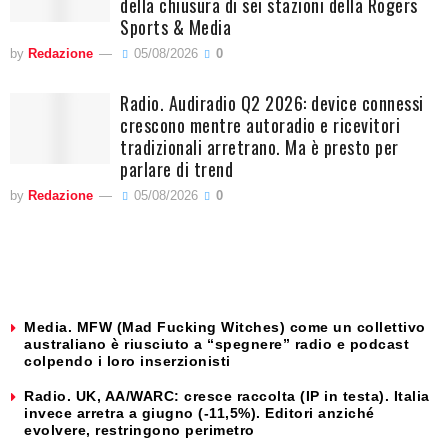
della chiusura di sei stazioni della Rogers
Sports & Media
by
Redazione
05/08/2026
0
Radio. Audiradio Q2 2026: device connessi
crescono mentre autoradio e ricevitori
tradizionali arretrano. Ma è presto per
parlare di trend
by
Redazione
05/08/2026
0
Media. MFW (Mad Fucking Witches) come un collettivo
australiano è riusciuto a “spegnere” radio e podcast
colpendo i loro inserzionisti
Radio. UK, AA/WARC: cresce raccolta (IP in testa). Italia
invece arretra a giugno (-11,5%). Editori anziché
evolvere, restringono perimetro