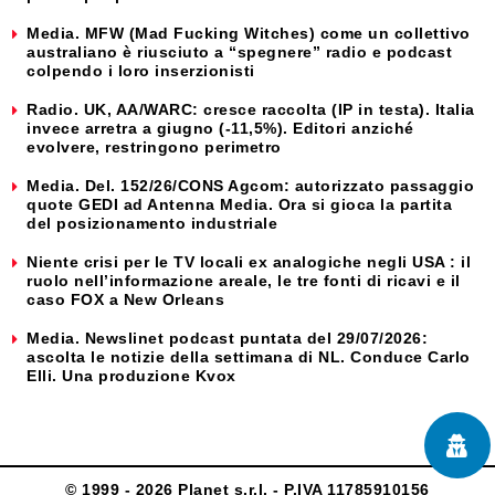
Media. MFW (Mad Fucking Witches) come un collettivo
australiano è riusciuto a “spegnere” radio e podcast
colpendo i loro inserzionisti
Radio. UK, AA/WARC: cresce raccolta (IP in testa). Italia
invece arretra a giugno (-11,5%). Editori anziché
evolvere, restringono perimetro
Media. Del. 152/26/CONS Agcom: autorizzato passaggio
quote GEDI ad Antenna Media. Ora si gioca la partita
del posizionamento industriale
Niente crisi per le TV locali ex analogiche negli USA : il
ruolo nell’informazione areale, le tre fonti di ricavi e il
caso FOX a New Orleans
Media. Newslinet podcast puntata del 29/07/2026:
ascolta le notizie della settimana di NL. Conduce Carlo
Elli. Una produzione Kvox
© 1999 - 2026 Planet s.r.l. - P.IVA 11785910156