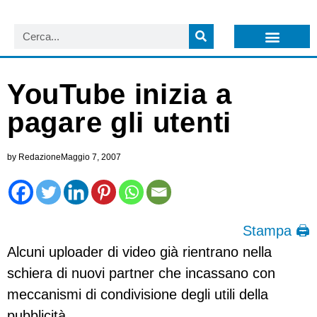
LISTA NEWSLETTER E CIRCOLARI SIT
ARCHIVIO S.I.T.
YouTube inizia a
pagare gli utenti
by
Redazione
Maggio 7, 2007
Stampa 🖨
Alcuni uploader di video già rientrano nella
schiera di nuovi partner che incassano con
meccanismi di condivisione degli utili della
pubblicità