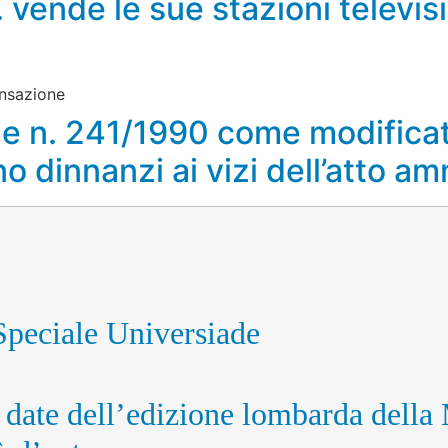
ende le sue stazioni televisi
ransazione
ge n. 241/1990 come modificat
ino dinnanzi ai vizi dell’atto a
peciale Universiade
le date dell’edizione lombarda del