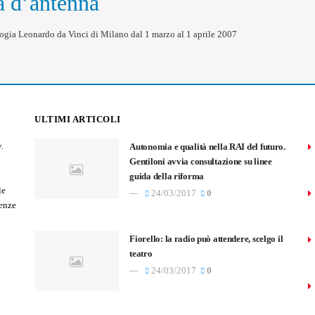
tà d’antenna
ologia Leonardo da Vinci di Milano dal 1 marzo al 1 aprile 2007
ULTIMI ARTICOLI
.
Autonomia e qualità nella RAI del futuro.
Gentiloni avvia consultazione su linee
guida della riforma
le
24/03/2017
0
tenze
Fiorello: la radio può attendere, scelgo il
teatro
24/03/2017
0