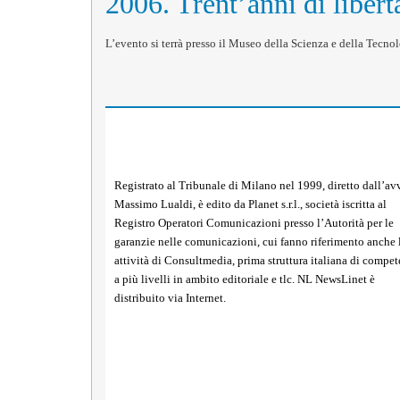
2006. Trent’anni di liber
L’evento si terrà presso il Museo della Scienza e della Tecn
Registrato al Tribunale di Milano nel 1999, diretto dall’avv
Massimo Lualdi, è edito da Planet s.r.l., società iscritta al
Registro Operatori Comunicazioni presso l’Autorità per le
garanzie nelle comunicazioni, cui fanno riferimento anche 
attività di Consultmedia, prima struttura italiana di compe
a più livelli in ambito editoriale e tlc. NL NewsLinet è
distribuito via Internet.