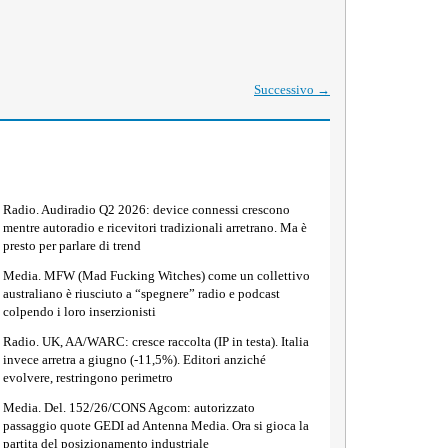
Successivo
→
Radio. Audiradio Q2 2026: device connessi crescono
mentre autoradio e ricevitori tradizionali arretrano. Ma è
presto per parlare di trend
Media. MFW (Mad Fucking Witches) come un collettivo
australiano è riusciuto a “spegnere” radio e podcast
colpendo i loro inserzionisti
Radio. UK, AA/WARC: cresce raccolta (IP in testa). Italia
invece arretra a giugno (-11,5%). Editori anziché
evolvere, restringono perimetro
Media. Del. 152/26/CONS Agcom: autorizzato
passaggio quote GEDI ad Antenna Media. Ora si gioca la
partita del posizionamento industriale