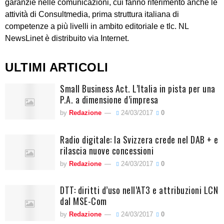
garanzie nelle comunicazioni, cui fanno riferimento anche le
attività di Consultmedia, prima struttura italiana di
competenze a più livelli in ambito editoriale e tlc. NL
NewsLinet è distribuito via Internet.
ULTIMI ARTICOLI
Small Business Act. L’Italia in pista per una
P.A. a dimensione d’impresa
by
Redazione
24/03/2017
0
Radio digitale: la Svizzera crede nel DAB + e
rilascia nuove concessioni
by
Redazione
24/03/2017
0
DTT: diritti d’uso nell’AT3 e attribuzioni LCN
dal MSE-Com
by
Redazione
24/03/2017
0