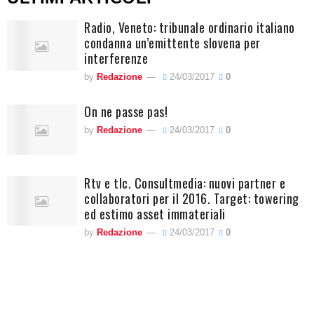
Radio, Veneto: tribunale ordinario italiano
condanna un’emittente slovena per
interferenze
by
Redazione
24/03/2017
0
On ne passe pas!
by
Redazione
24/03/2017
0
Rtv e tlc. Consultmedia: nuovi partner e
collaboratori per il 2016. Target: towering
ed estimo asset immateriali
by
Redazione
24/03/2017
0