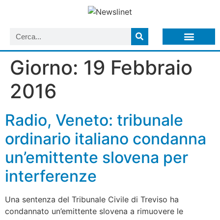
LISTA NEWSLETTER E CIRCOLARI SIT
ARCHIVIO S.I.T.
Giorno:
19 Febbraio
2016
Radio, Veneto: tribunale
ordinario italiano condanna
un’emittente slovena per
interferenze
Una sentenza del Tribunale Civile di Treviso ha
condannato un’emittente slovena a rimuovere le