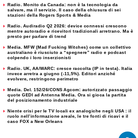
Radio. Monito da Canada: non è la tecnologia da
salvare, ma il servizio. Il caso della chiusura di sei
stazioni della Rogers Sports & Media
Radio. Audiradio Q2 2026: device connessi crescono
mentre autoradio e ricevitori tradizionali arretrano. Ma è
presto per parlare di trend
Media. MFW (Mad Fucking Witches) come un collettivo
australiano è riusciuto a “spegnere” radio e podcast
colpendo i loro inserzionisti
Radio. UK, AA/WARC: cresce raccolta (IP in testa). Italia
invece arretra a giugno (-11,5%). Editori anziché
evolvere, restringono perimetro
Media. Del. 152/26/CONS Agcom: autorizzato passaggio
quote GEDI ad Antenna Media. Ora si gioca la partita
del posizionamento industriale
Niente crisi per le TV locali ex analogiche negli USA : il
ruolo nell’informazione areale, le tre fonti di ricavi e il
caso FOX a New Orleans