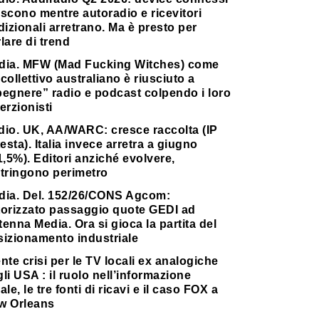
scono mentre autoradio e ricevitori
dizionali arretrano. Ma è presto per
lare di trend
dia. MFW (Mad Fucking Witches) come
collettivo australiano è riusciuto a
pegnere” radio e podcast colpendo i loro
erzionisti
dio. UK, AA/WARC: cresce raccolta (IP
testa). Italia invece arretra a giugno
1,5%). Editori anziché evolvere,
stringono perimetro
dia. Del. 152/26/CONS Agcom:
torizzato passaggio quote GEDI ad
enna Media. Ora si gioca la partita del
sizionamento industriale
nte crisi per le TV locali ex analogiche
li USA : il ruolo nell’informazione
ale, le tre fonti di ricavi e il caso FOX a
w Orleans