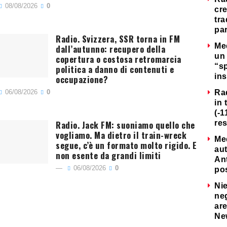
08/08/2026
0
cre
tra
par
Radio. Svizzera, SSR torna in FM
Me
dall’autunno: recupero della
un 
copertura o costosa retromarcia
“s
politica a danno di contenuti e
ins
occupazione?
06/08/2026
0
Ra
in 
(-1
Radio. Jack FM: suoniamo quello che
re
vogliamo. Ma dietro il train-wreck
Me
segue, c’è un formato molto rigido. E
au
non esente da grandi limiti
Ant
06/08/2026
0
po
Nie
neg
are
Ne