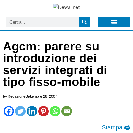
LISTA NEWSLETTER E CIRCOLARI SIT
ARCHIVIO S.I.T.
Agcm: parere su
introduzione dei
servizi integrati di
tipo fisso-mobile
by
Redazione
Settembre 28, 2007
Stampa 🖨