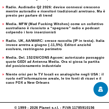
Radio. Audiradio Q2 2026: device connessi crescono
mentre autoradio e ricevitori tradizionali arretrano. Ma è
presto per parlare di trend
Media. MFW (Mad Fucking Witches) come un collettivo
australiano è riusciuto a “spegnere” radio e podcast
colpendo i loro inserzionisti
Radio. UK, AA/WARC: cresce raccolta (IP in testa). Italia
invece arretra a giugno (-11,5%). Editori anziché
evolvere, restringono perimetro
Media. Del. 152/26/CONS Agcom: autorizzato passaggio
quote GEDI ad Antenna Media. Ora si gioca la partita
del posizionamento industriale
Niente crisi per le TV locali ex analogiche negli USA : il
ruolo nell’informazione areale, le tre fonti di ricavi e il
caso FOX a New Orleans
© 1999 - 2026 Planet s.r.l. - P.IVA 11785910156