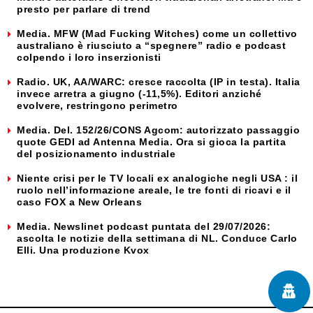
presto per parlare di trend
Media. MFW (Mad Fucking Witches) come un collettivo
australiano è riusciuto a “spegnere” radio e podcast
colpendo i loro inserzionisti
Radio. UK, AA/WARC: cresce raccolta (IP in testa). Italia
invece arretra a giugno (-11,5%). Editori anziché
evolvere, restringono perimetro
Media. Del. 152/26/CONS Agcom: autorizzato passaggio
quote GEDI ad Antenna Media. Ora si gioca la partita
del posizionamento industriale
Niente crisi per le TV locali ex analogiche negli USA : il
ruolo nell’informazione areale, le tre fonti di ricavi e il
caso FOX a New Orleans
Media. Newslinet podcast puntata del 29/07/2026:
ascolta le notizie della settimana di NL. Conduce Carlo
Elli. Una produzione Kvox