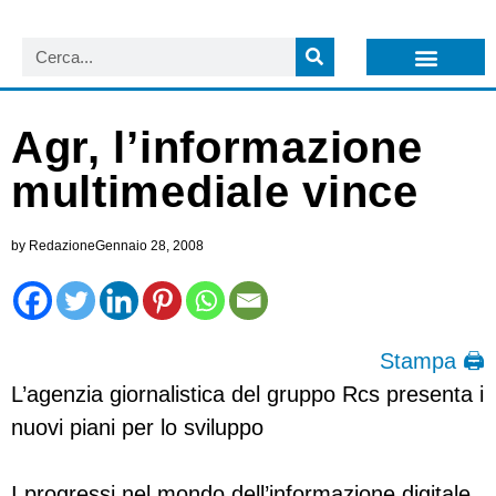
LISTA NEWSLETTER E CIRCOLARI SIT
ARCHIVIO S.I.T.
Agr, l’informazione
multimediale vince
by
Redazione
Gennaio 28, 2008
Stampa 🖨
L’agenzia giornalistica del gruppo Rcs presenta i
nuovi piani per lo sviluppo
I progressi nel mondo dell’informazione digitale