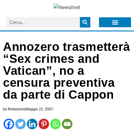
LISTA NEWSLETTER E CIRCOLARI SIT
ARCHIVIO S.I.T.
Annozero trasmetterà
“Sex crimes and
Vatican”, no a
censura preventiva
da parte di Cappon
by
Redazione
Maggio 22, 2007