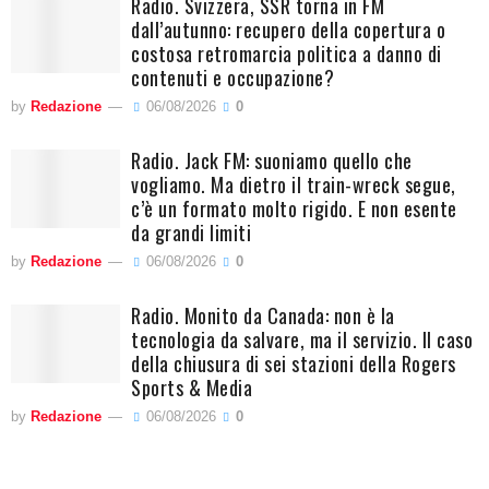
Radio. Svizzera, SSR torna in FM
dall’autunno: recupero della copertura o
costosa retromarcia politica a danno di
contenuti e occupazione?
by
Redazione
06/08/2026
0
Radio. Jack FM: suoniamo quello che
vogliamo. Ma dietro il train-wreck segue,
c’è un formato molto rigido. E non esente
da grandi limiti
by
Redazione
06/08/2026
0
Radio. Monito da Canada: non è la
tecnologia da salvare, ma il servizio. Il caso
della chiusura di sei stazioni della Rogers
Sports & Media
by
Redazione
06/08/2026
0