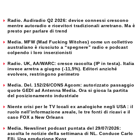
Radio. Audiradio Q2 2026: device connessi crescono
mentre autoradio e ricevitori tradizionali arretrano. Ma è
presto per parlare di trend
Media. MFW (Mad Fucking Witches) come un collettivo
australiano è riusciuto a “spegnere” radio e podcast
colpendo i loro inserzionisti
Radio. UK, AA/WARC: cresce raccolta (IP in testa). Italia
invece arretra a giugno (-11,5%). Editori anziché
evolvere, restringono perimetro
Media. Del. 152/26/CONS Agcom: autorizzato passaggio
quote GEDI ad Antenna Media. Ora si gioca la partita
del posizionamento industriale
Niente crisi per le TV locali ex analogiche negli USA : il
ruolo nell’informazione areale, le tre fonti di ricavi e il
caso FOX a New Orleans
Media. Newslinet podcast puntata del 29/07/2026:
ascolta le notizie della settimana di NL. Conduce Carlo
Elli. Una produzione Kvox