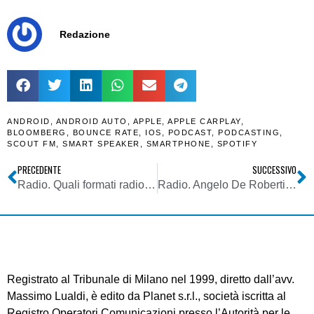
Redazione
ANDROID
,
ANDROID AUTO
,
APPLE
,
APPLE CARPLAY
,
BLOOMBERG
,
BOUNCE RATE
,
IOS
,
PODCAST
,
PODCASTING
,
SCOUT FM
,
SMART SPEAKER
,
SMARTPHONE
,
SPOTIFY
PRECEDENTE
SUCCESSIVO
Radio. Quali formati radiofonici sono più resilienti? Un report di Edison Research lo spiega alla luce dell’avvicendamento del parco device d’ascolto audio
Radio. Angelo De Robertis: chi ha detto che fare una radio IP è semplice? In verità è enormemente più complesso che una FM
Registrato al Tribunale di Milano nel 1999, diretto dall’avv.
Massimo Lualdi, è edito da Planet s.r.l., società iscritta al
Registro Operatori Comunicazioni presso l’Autorità per le