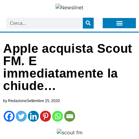
LISTA NEWSLETTER E CIRCOLARI SIT
ARCHIVIO S.I.T.
Apple acquista Scout
FM. E
immediatamente la
chiude…
by
Redazione
Settembre 25, 2020