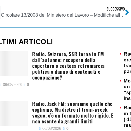
SUCCESSIVO
 Europea
Circolare 13/2008 del Ministero del Lavoro – Modifiche alla disciplina sul contratto a tempo determinato (art. 1, commi da 39 a 43, della legge 247/2007)
LTIMI ARTICOLI
Radio. Svizzera, SSR torna in FM
Ra
dall’autunno: recupero della
cre
copertura o costosa retromarcia
tra
politica a danno di contenuti e
par
occupazione?
Me
06/08/2026
0
un 
“s
ins
Radio. Jack FM: suoniamo quello che
Ra
vogliamo. Ma dietro il train-wreck
in 
segue, c’è un formato molto rigido. E
(-1
non esente da grandi limiti
re
06/08/2026
0