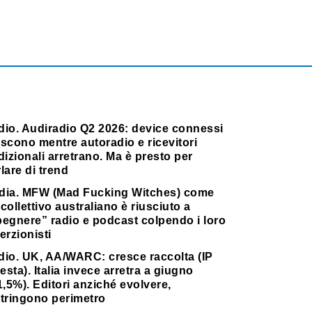
dio. Audiradio Q2 2026: device connessi
scono mentre autoradio e ricevitori
dizionali arretrano. Ma è presto per
lare di trend
dia. MFW (Mad Fucking Witches) come
collettivo australiano è riusciuto a
pegnere” radio e podcast colpendo i loro
erzionisti
dio. UK, AA/WARC: cresce raccolta (IP
testa). Italia invece arretra a giugno
1,5%). Editori anziché evolvere,
stringono perimetro