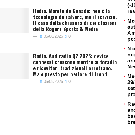
(-1
Radio. Monito da Canada: non è la
re
tecnologia da salvare, ma il servizio.
Me
Il caso della chiusura di sei stazioni
au
della Rogers Sports & Media
Ant
05/08/2026
0
po
Nie
Radio. Audiradio Q2 2026: device
neg
connessi crescono mentre autoradio
are
e ricevitori tradizionali arretrano.
Ne
Ma è presto per parlare di trend
Me
05/08/2026
0
29/
set
pr
Ra
an
ba
bra