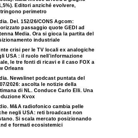
1,5%). Editori anziché evolvere,
stringono perimetro
dia. Del. 152/26/CONS Agcom:
torizzato passaggio quote GEDI ad
enna Media. Ora si gioca la partita del
sizionamento industriale
nte crisi per le TV locali ex analogiche
li USA : il ruolo nell’informazione
ale, le tre fonti di ricavi e il caso FOX a
w Orleans
dia. Newslinet podcast puntata del
07/2026: ascolta le notizie della
timana di NL. Conduce Carlo Elli. Una
oduzione Kvox
dio. M&A radiofonico cambia pelle
che negli USA: reti broadcast non
stano. Si scala mercato posizionando
nd e formati ecosistemici