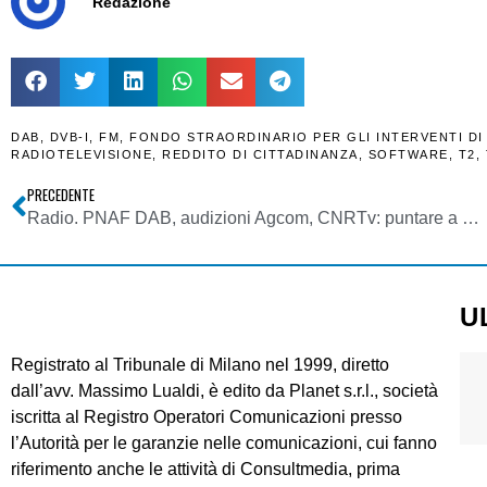
Redazione
DAB
,
DVB-I
,
FM
,
FONDO STRAORDINARIO PER GLI INTERVENTI DI
RADIOTELEVISIONE
,
REDDITO DI CITTADINANZA
,
SOFTWARE
,
T2
,
PRECEDENTE
Radio. PNAF DAB, audizioni Agcom, CNRTv: puntare a bacini geografici e non amministrativi, più reti sub-regionali e banda VHF solo per radio
U
Registrato al Tribunale di Milano nel 1999, diretto
dall’avv. Massimo Lualdi, è edito da Planet s.r.l., società
iscritta al Registro Operatori Comunicazioni presso
l’Autorità per le garanzie nelle comunicazioni, cui fanno
riferimento anche le attività di Consultmedia, prima