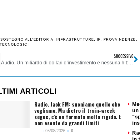
 SOSTEGNO ALL'EDITORIA
,
INFRASTRUTTURE
,
IP
,
PROVVINDENZE
,
TECNOLOGICI
SUCCESSIVO
Audio. Un miliardo di dollari d’investimento e nessuna hit: scarsi risultati e prospettive incerte per Spotify nel settore podcasting
LTIMI ARTICOLI
Radio. Jack FM: suoniamo quello che
Me
vogliamo. Ma dietro il train-wreck
un 
segue, c’è un formato molto rigido. E
“s
non esente da grandi limiti
ins
05/08/2026
0
Ra
in 