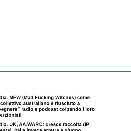
dia. MFW (Mad Fucking Witches) come
collettivo australiano è riusciuto a
pegnere” radio e podcast colpendo i loro
erzionisti
dio. UK, AA/WARC: cresce raccolta (IP
testa). Italia invece arretra a giugno